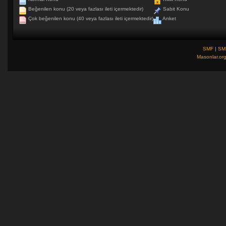
Beğenilen konu (20 veya fazlası ileti içermektedir)
Sabit Konu
Çok beğenilen konu (40 veya fazlası ileti içermektedir)
Anket
SMF
|
SM
Masonlar.or