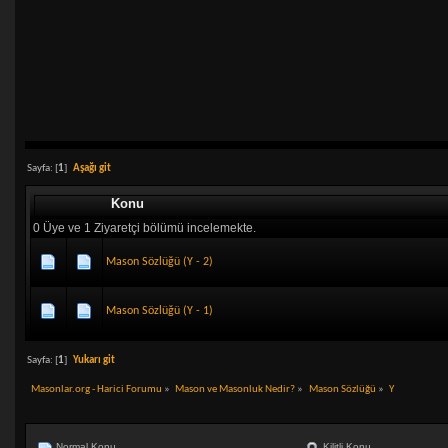
Sayfa: [
1
]
Aşağı git
Konu
0 Üye ve 1 Ziyaretçi bölümü incelemekte.
Mason Sözlüğü (Y - 2)
Mason Sözlüğü (Y - 1)
Sayfa: [
1
]
Yukarı git
Masonlar.org - Harici Forumu
»
Mason ve Masonluk Nedir?
»
Mason Sözlüğü
»
Y
Normal Konu
Kilitli Konu