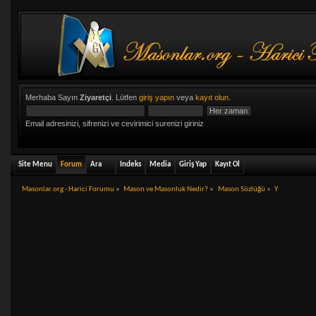
Merhaba Sayın
Ziyaretçi
. Lütfen
giriş yapın
veya
kayıt olun
.
Email adresinizi, sifrenizi ve cevirimici surenizi giriniz
Site Menu
Forum
Ara
Indeks
Media
Giriş Yap
Kayıt Ol
Masonlar.org - Harici Forumu
»
Mason ve Masonluk Nedir?
»
Mason Sözlüğü
»
Y