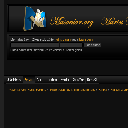
Merhaba Sayın
Ziyaretçi
. Lütfen
giriş yapın
veya
kayıt olun
.
Email adresinizi, sifrenizi ve cevirimici surenizi giriniz
Site Menu
Forum
Ara
Indeks
Media
Giriş Yap
Kayıt Ol
Masonlar.org - Harici Forumu
»
Masonluk Bilgidir. Bilimdir. Ilimdir.
»
Kimya
»
Hafızası Olan