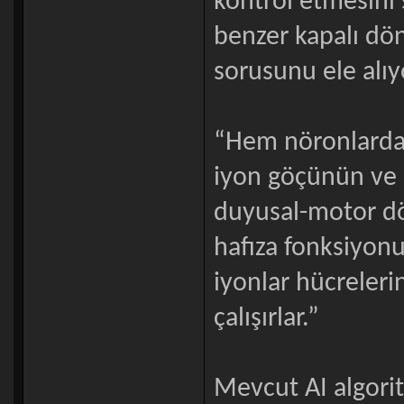
kontrol etmesini 
benzer kapalı dö
sorusunu ele alıy
“Hem nöronlarda 
iyon göçünün ve 
duyusal-motor dön
hafıza fonksiyonu
iyonlar hücrelerin
çalışırlar.”
Mevcut AI algorit