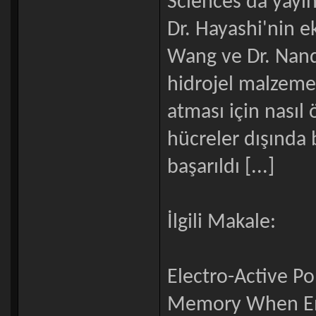
Sciences'da yayınl
Dr. Hayashi'nin e
Wang ve Dr. Nandin
hidrojel malzemesi
atması için nasıl 
hücreler dışında 
başarıldı [...]
İlgili Makale:
Electro-Active P
Memory When Em