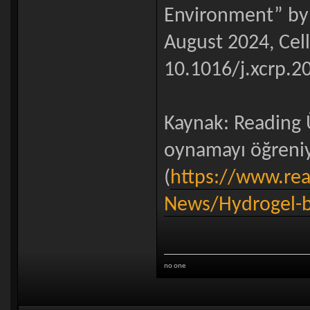
Environment” by 
August 2024, Cell
10.1016/j.xcrp.2
Kaynak: Reading Ü
oynamayı öğreniy
(
https://www.re
News/Hydrogel-br
no one