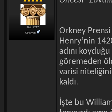
Öncesi “Zavall
İleti: 7217
Orkney Prensi 
Cinsiyet:
Henry’nin 1420
adını koyduğu 
göremeden öldü
varisi niteliği
kaldı.
İşte bu William