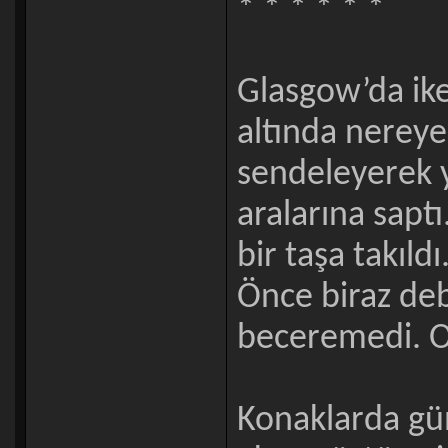
* * * * * *
Glasgow’da ike
altında nereye 
sendeleyerek 
aralarına saptı
bir taşa takıld
Önce biraz deb
beceremedi. Ol
Konaklarda gün