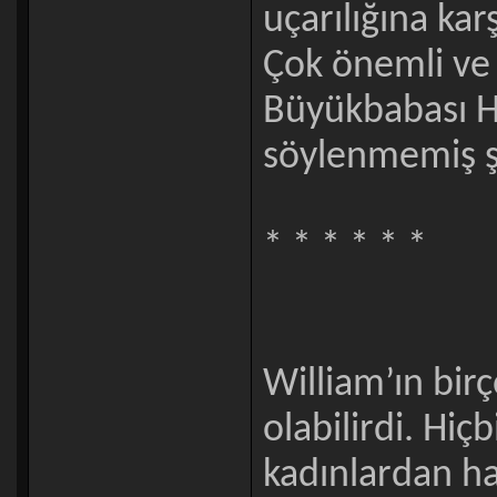
uçarılığına ka
Çok önemli ve gi
Büyükbabası He
söylenmemiş ş
* * * * * *
William’ın bir
olabilirdi. Hiç
kadınlardan h