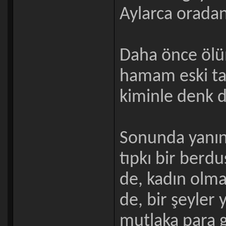
Aylarca oradan
Daha önce öl
hamam eski tas.
kiminle denk d
Sonunda yanınd
tıpkı bir berdu
de, kadın olma
de, bir şeyler 
mutlaka para g