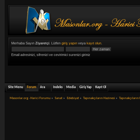
Merhaba Sayın
Ziyaretçi
. Lütfen
giriş yapın
veya
kayıt olun
.
Email adresinizi, sifrenizi ve cevirimici surenizi giriniz
Site Menu
Forum
Ara
Indeks
Media
Giriş Yap
Kayıt Ol
Masonlar.org - Harici Forumu
»
Sanat
»
Edebiyat
»
Tapınakçıların Hazinesi
»
Tapınakçıların 