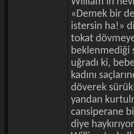
William’ın nev
«Demek bir d
istersin ha!» d
tokat dövmeye 
beklenmediği s
uğradı ki, beb
kadını saçları
döverek sürükl
yandan kurtulm
cansiperane b
diye haykırıyo