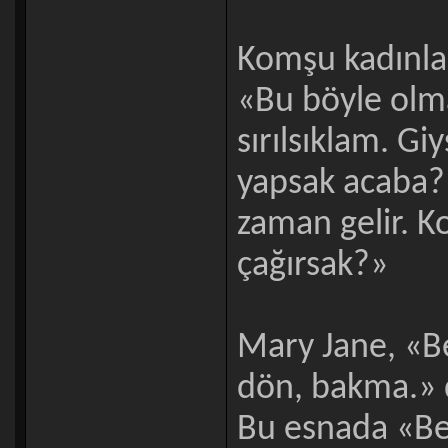
Komşu kadınlar
«Bu böyle olm
sırılsıklam. Gi
yapsak acaba? 
zaman gelir. K
çağırsak?»
Mary Jane, «Be
dön, bakma.» de
Bu esnada «Bel