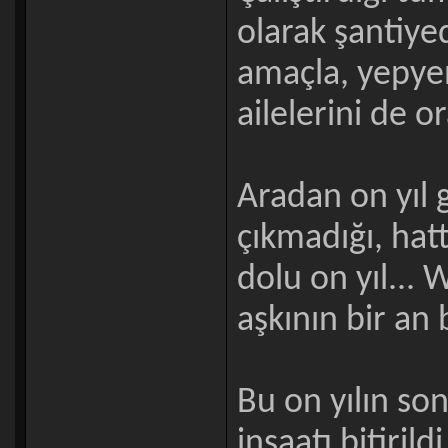
olarak şantiye
amaçla, yepyen
ailelerini de or
Aradan on yıl g
çıkmadığı, hat
dolu on yıl... 
aşkının bir an 
Bu on yılın so
inşaatı bitiril