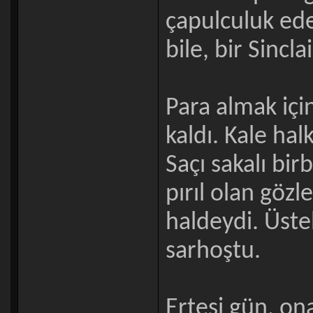
çapulculuk ed
bile, bir Sinc
Para almak iç
kaldı. Kale ha
Saçı sakalı bir
pırıl olan gözl
haldeydi. Üste
sarhoştu.
Ertesi gün, ona