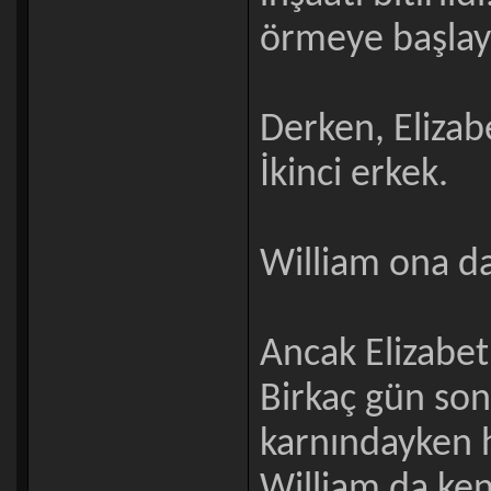
örmeye başlaya
Derken, Elizab
İkinci erkek.
William ona da
Ancak Elizabe
Birkaç gün son
karnındayken h
William da ken