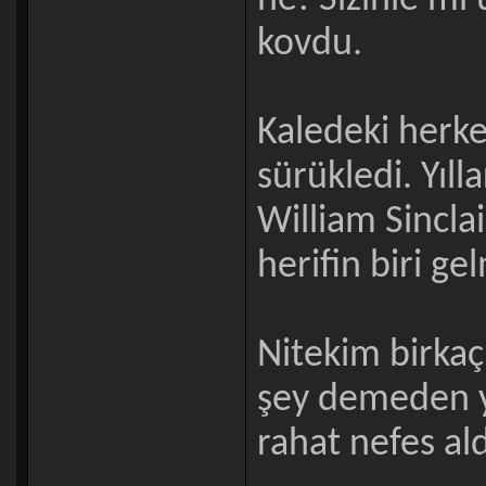
ne! Sizinle mi
kovdu.
Kaledeki herkes
sürükledi. Yıl
William Sincla
herifin biri ge
Nitekim birkaç
şey demeden yi
rahat nefes ald