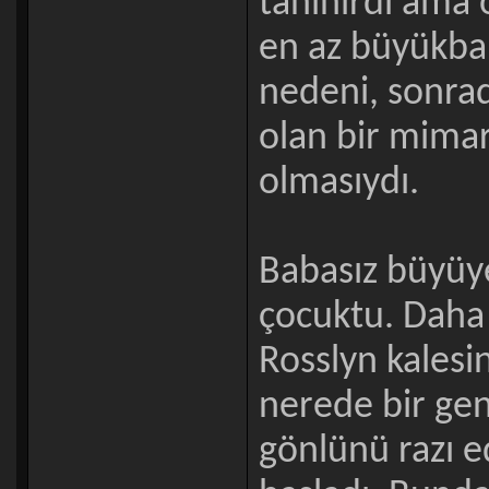
tanınırdı ama
en az büyükba
nedeni, sonrad
olan bir mimar
olmasıydı.
Babasız büyüye
çocuktu. Daha 
Rosslyn kalesi
nerede bir gen
gönlünü razı e