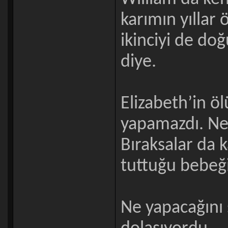
karımın yıllar
ikinciyi de do
diye.
Elizabeth’in ö
yapamazdı. Ner
Bıraksalar da
tuttuğu bebeği 
Ne yapacağını ş