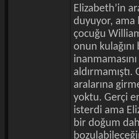
Elizabeth’in ar
duyuyor, ama b
çocuğu William 
onun kulağını
inanmamasını
aldırmamıştı. 
aralarına girm
yoktu. Gerçi e
isterdi ama Eli
bir doğum daha
bozulabileceğin