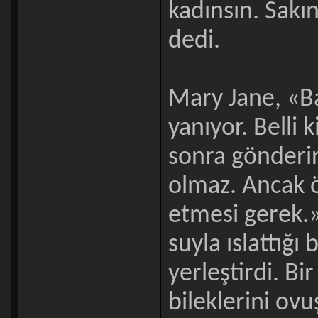
kadınsın. Sakı
dedi.
Mary Jane, «Ba
yanıyor. Belli k
sonra gönderi
olmaz. Ancak ö
etmesi gerek.»
suyla ıslattığı 
yerleştirdi. B
bileklerini ovu