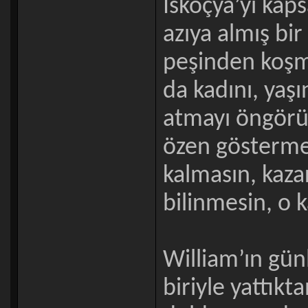
İskoçya’yı kap
azıya almış bir
peşinden koşma
da kadını, ya
atmayı öngörü
özen gösterme
kalmasın, kaza
bilinmesin, o k
William’ın gün
biriyle yattıkt