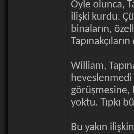
Öyle olunca, T
ilişki kurdu. 
binaların, özell
Tapınakçıların
William, Tapın
heveslenmedi 
görüşmesine, h
yoktu. Tıpkı b
Bu yakın ilişki