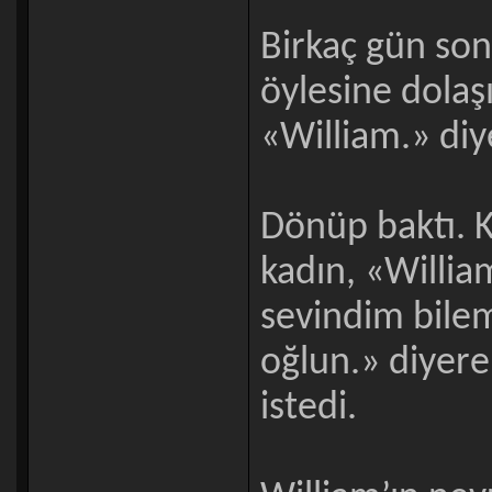
Birkaç gün son
öylesine dolaş
«William.» diy
Dönüp baktı. K
kadın, «Willi
sevindim bilem
oğlun.» diyere
istedi.