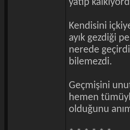
yatıp kalkıyord
Kendisini içki
ayık gezdiği p
nerede geçirdi
bilemezdi.
Geçmişini unut
hemen tümüyle 
olduğunu anım