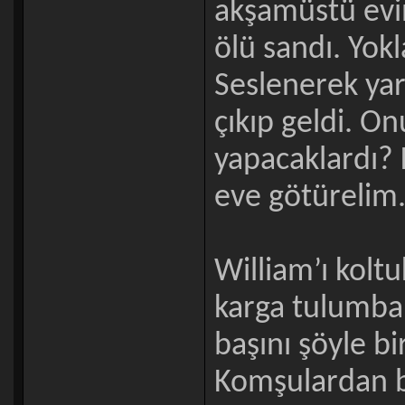
akşamüstü evi
ölü sandı. Yok
Seslenerek yar
çıkıp geldi. O
yapacaklardı?
eve götürelim.
William’ı koltu
karga tulumba 
başını şöyle bi
Komşulardan bi