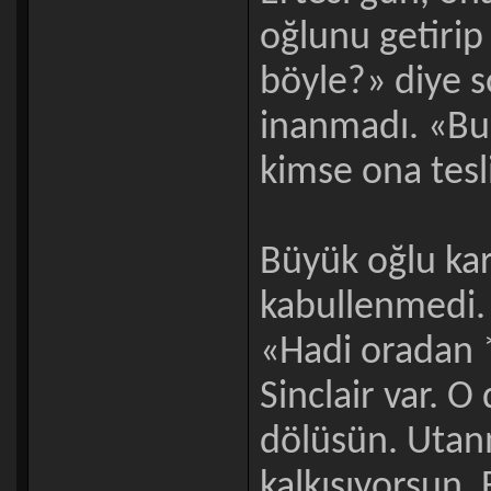
oğlunu getirip
böyle?» diye s
inanmadı. «Bu
kimse ona tesl
Büyük oğlu kar
kabullenmedi. 
«Hadi oradan *
Sinclair var. O
dölüsün. Utan
kalkışıyorsun.