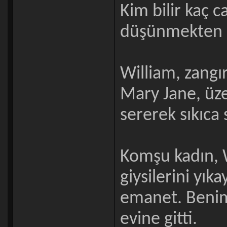
Kim bilir kaç c
düşünmekten k
William, zangı
Mary Jane, üzer
sererek sıkıca 
Komşu kadın, 
giysilerini yık
emanet. Benimk
evine gitti.