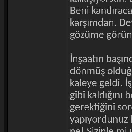
Beni kandıraca
karşımdan. Defo
gözüme görünm
İnşaatın başın
dönmüş olduğ
kaleye geldi. 
gibi kaldığını 
gerektiğini so
yapıyordunuz k