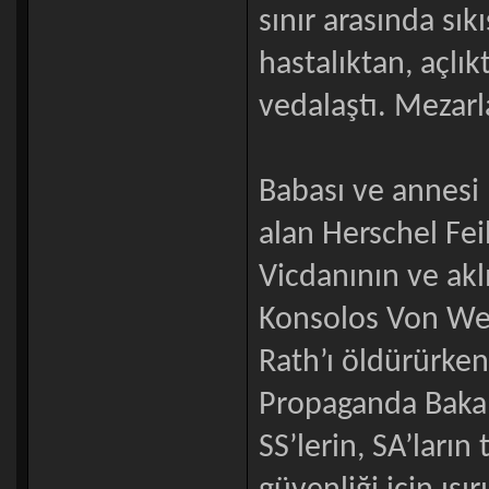
sınır arasında sı
hastalıktan, açlı
vedalaştı. Mezarl
Babası ve annesi
alan Herschel Fe
Vicdanının ve aklı
Konsolos Von Wel
Rath’ı öldürürken
Propaganda Bakan
SS’lerin, SA’ların