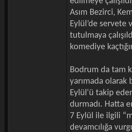
edilmeye çalışıld
Asım Bezirci, Kem
Eylül’de servete 
tutulmaya çalışıl
komediye kaçtığı
Bodrum da tam ka
yarımada olarak b
Eylül'ü takip ede
durmadı. Hatta e
7 Eylül ile ilgil
devamcılığa vurg