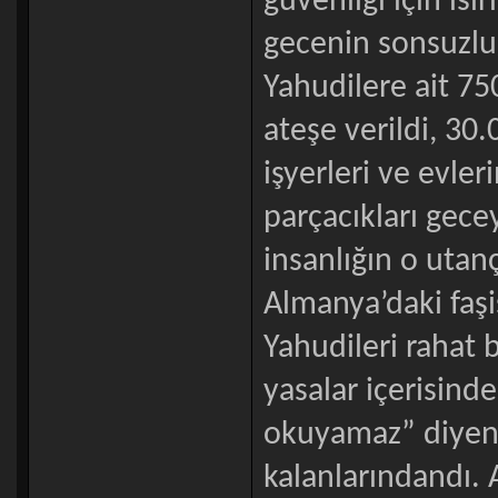
güvenliği için ısı
gecenin sonsuzluğ
Yahudilere ait 75
ateşe verildi, 30
işyerleri ve evler
parçacıkları gecey
insanlığın o utanç
Almanya’daki faşi
Yahudileri rahat b
yasalar içerisind
okuyamaz” diyen
kalanlarındandı. 