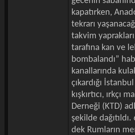
gecenin sabahınd
kapatırken, Anado
tekrarı yaşanacağ
takvim yaprakları
tarafına kan ve l
bombalandı” habe
kanallarında kula
çıkardığı İstanbul
kışkırtıcı, ırkçı m
Derneği (KTD) adlı
şekilde dağıtıldı
dek Rumların merk