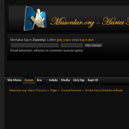
Merhaba Sayın
Ziyaretçi
. Lütfen
giriş yapın
veya
kayıt olun
.
Email adresinizi, sifrenizi ve cevirimici surenizi giriniz
Site Menu
Forum
Ara
Indeks
Media
Giriş Yap
Kayıt Ol
Masonlar.org - Harici Forumu
»
Diger
»
Guncel Konular
»
Kristal Gece,Onlarda ve Bizde