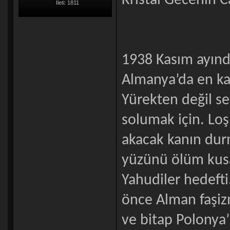
Kristal Gecenin C
İleti: 1811
1938 Kasım ayında
Almanya’da en kar
Yürekten değil s
solumak için. Loş 
akacak kanın dur
yüzünü ölüm kus
Yahudiler hedefti
önce Alman faşiz
ve bitap Polonya’