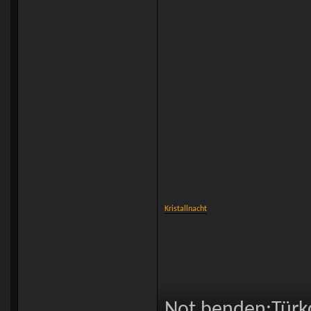
Kristallnacht
Not benden:Türkc