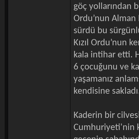
göç yollarından ba
Ordu’nun Alman F
sürdü bu sürgünlük
Kızıl Ordu’nun k
kala intihar etti.
6 çocuğunu ve kar
yaşamanız anlams
kendisine sakladı
Kaderin bir cilve
Cumhuriyeti'nin 