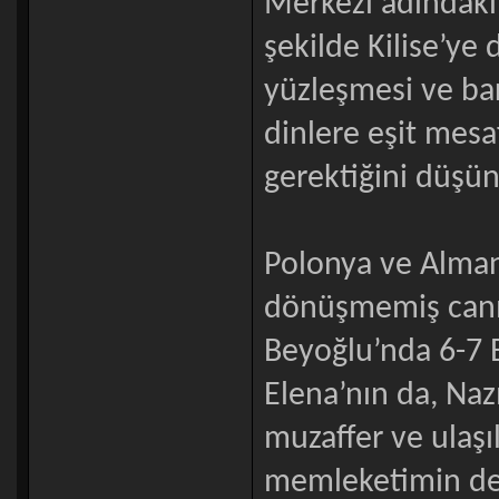
Merkezi adındaki 
şekilde Kilise’ye
yüzleşmesi ve ba
dinlere eşit mesa
gerektiğini düşü
Polonya ve Alman
dönüşmemiş canın 
Beyoğlu’nda 6-7 E
Elena’nın da, Na
muzaffer ve ulaşı
memleketimin de…