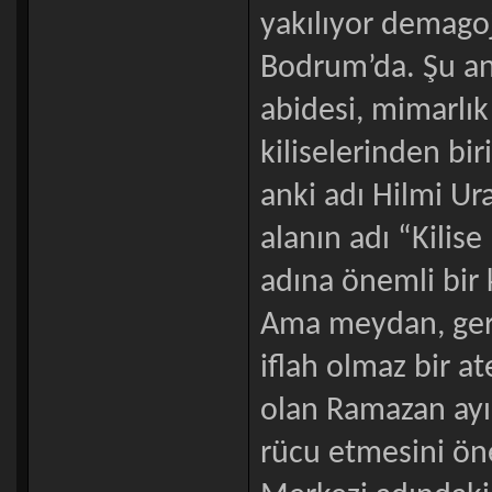
yakılıyor demagoj
Bodrum’da. Şu an
abidesi, mimarlık
kiliselerinden bir
anki adı Hilmi U
alanın adı “Kilis
adına önemli bir k
Ama meydan, gerç
iflah olmaz bir a
olan Ramazan ayı
rücu etmesini ön