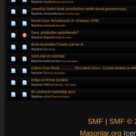
Başlatan
Supeluta
Guncel Konular
yunanlılar bizleri bizde amerikalıları tehdit olarak görüyormuşuz...
Başlatan ohannesburq
Guncel Konular
Kristal Gece- Kristallnacht (9- 10 Kasım 1938)
Başlatan
shemuel
Yahudiler
Gece, gündüzden aydınlıkmıdır?
Başlatan
dogudan
Diger Konular
Bizde Bunlardan O kadar Çok Var ki..
Başlatan
Isis
Mizah
GECE,AŞK VE GÖZYAŞI
Başlatan kudüs prensi
Gece Cenapları
Gülme Sırası Bizde................ Ebru Deniz Ozan ( 12.Eylül darbesi ve AK
Başlatan
Tij
Kitap Tanıtımları
İndigo ve Kristal Çocuklar
Başlatan
Melina
Psikoloji - Ruh bilimi
Bir şizofrenin hatırlattığı gece
Başlatan
scherif
Benim Siirlerim
SMF
|
SMF © 
Masonlar.org
Icer