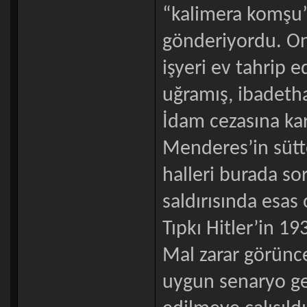
“kalimera komşu”y
gönderiyordu. Onl
işyeri ev tahrip e
uğramış, ibadethan
İdam cezasına kar
Menderes’in sütt
halleri burada sor
saldırısında esas
Tıpkı Hitler’in 1
Mal zarar görünce
uygun senaryo ger