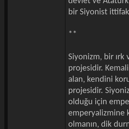
devlet ve Atatürk 
bir Siyonist ittif
**
Siyonizm, bir ırk
projesidir. Kemal
alan, kendini ko
projesidir. Siyon
olduğu için emper
emperyalizmine ka
olmanın, dik durm