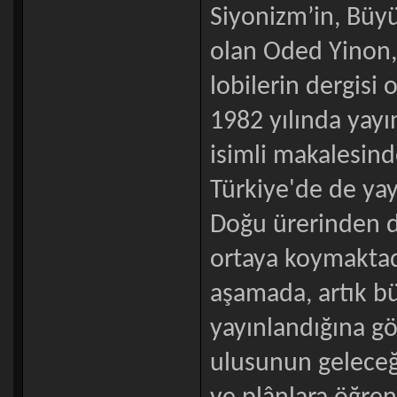
Siyonizm’in, Büyük
olan Oded Yinon,
lobilerin dergisi
1982 yılında yayı
isimli makalesin
Türkiye'de de ya
Doğu ürerinden 
ortaya koymaktadı
aşamada, artık bü
yayınlandığına g
ulusunun geleceği 