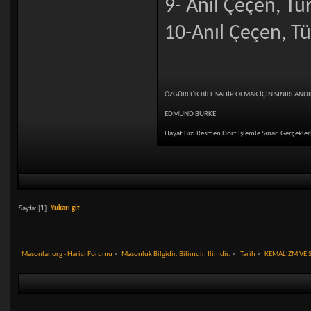
9- Anıl Çeçen, Tür
10-Anıl Çeçen, Tü
ÖZGÜRLÜK BİLE SAHİP OLMAK İÇİN SINIRLANDI
EDMUND BURKE
Hayat Bizi Resmen Dört İşlemle Sınar. Gerçeklerl
Sayfa: [
1
]
Yukarı git
Masonlar.org - Harici Forumu
»
Masonluk Bilgidir. Bilimdir. Ilimdir.
»
Tarih
»
KEMALİZM VE S