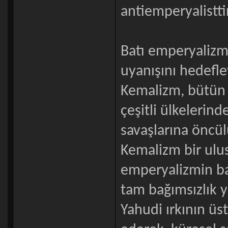
antiemperyalisttir
Batı emperyalizm
uyanışını hedefley
Kemalizm, bütün 
çeşitli ülkelerind
savaşlarına öncül
Kemalizm bir ulus
emperyalizmin bas
tam bağımsızlık 
Yahudi ırkının ü