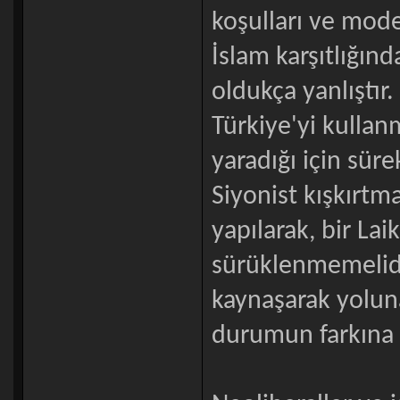
koşulları ve model
İslam karşıtlığınd
oldukça yanlıştır.
Türkiye'yi kullan
yaradığı için sür
Siyonist kışkırtm
yapılarak, bir L
sürüklenmemelidir
kaynaşarak yolun
durumun farkına v