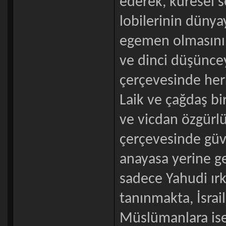
ederek, küresel s
lobilerinin dünya
egemen olmasını 
ve dinci düşüncey
çerçevesinde herk
Laik ve çağdaş bi
ve vicdan özgürl
çerçevesinde güve
anayasa yerine ge
sadece Yahudi ır
tanınmakta, İsrail
Müslümanlara ise 