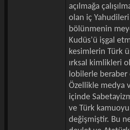
açılmağa çalışılm
olan iç Yahudiler
bölünmenin meydan
Kudüs'ü işgal et
kesimlerin Türk 
ırksal kimlikleri 
lobilerle beraber
Özellikle medya v
içinde Sabetayizm
ve Türk kamuoyun
değişmiştir. Bu n