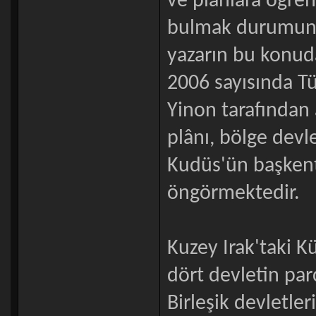
ve plânlara öğre
bulmak durumunda
yazarın bu konud
2006 sayısında Tü
Yinon tarafından
plânı, bölge devl
Kudüs'ün başkent 
öngörmektedir.
Kuzey Irak'taki K
dört devletin par
Birleşik devletler