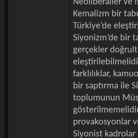
Neoliberaller ve iş
Kemalizm bir tabu
Türkiye’de eleştir
Siyonizm’de bir t
gerçekler doğrult
eleştirilebilmeli
farklılıklar, ka
bir saptırma ile S
toplumunun Müsl
gösterilmemelidir
provakosyonlar v
Siyonist kadrola