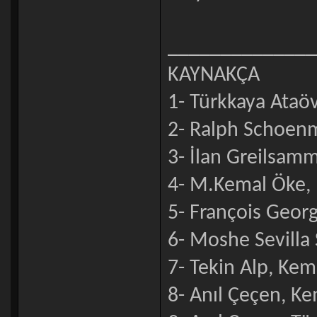
______________
KAYNAKÇA
1- Türkkaya Ataöv,
2- Ralph Schoenma
3- İlan Greilsamm
4- M.Kemal Öke, II
5- François Geor
6- Moshe Sevilla 
7- Tekin Alp, Kem
8- Anıl Çeçen, K