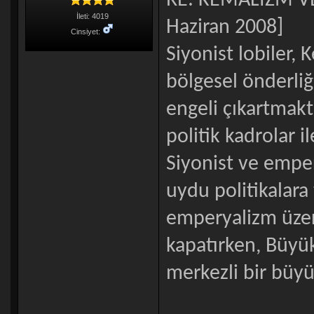
RE: KEMALİZM VE 
İleti: 4019
Haziran 2008]
Cinsiyet:
Siyonist lobiler, 
bölgesel önderliğ
engeli çıkartmakta
politik kadrolar 
Siyonist ve empe
uydu politikalara
emperyalizm üze
kapatırken, Büyük
merkezli bir büyü