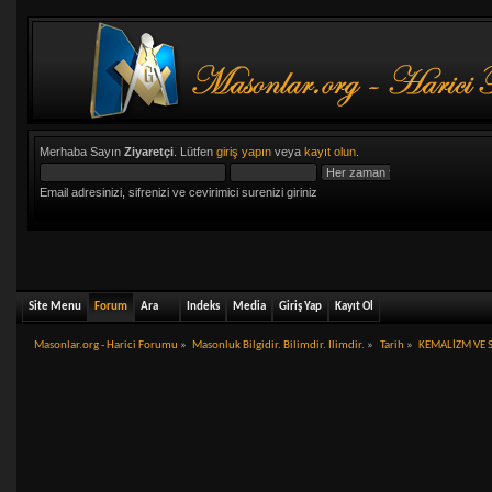
Merhaba Sayın
Ziyaretçi
. Lütfen
giriş yapın
veya
kayıt olun
.
Email adresinizi, sifrenizi ve cevirimici surenizi giriniz
Site Menu
Forum
Ara
Indeks
Media
Giriş Yap
Kayıt Ol
Masonlar.org - Harici Forumu
»
Masonluk Bilgidir. Bilimdir. Ilimdir.
»
Tarih
»
KEMALİZM VE S