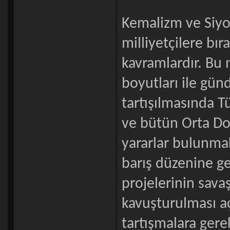
Kemalizm ve Siyon
milliyetçilere b
kavramlardır. Bu 
boyutları ile gün
tartışılmasında T
ve bütün Orta Do
yararlar bulunmak
barış düzenine ge
projelerinin savaş
kavuşturulması a
tartışmalara gere