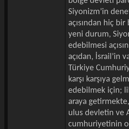
bölge devleti parç
Siyonizm’in dene
açısından hiç bi
yeni durum, Siyo
edebilmesi açısı
açıdan, İsrail’in 
Türkiye Cumhuriye
karşı karşıya gel
edebilmek için; lib
araya getirmekte,
ulus devletin ve 
cumhuriyetinin o