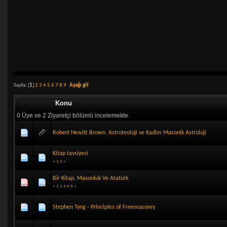
Sayfa: [
1
]
2
3
4
5
6
7
8
9
Aşağı git
Konu
0 Üye ve 2 Ziyaretçi bölümü incelemekte.
Robert Hewitt Brown, Astroteoloji ve Kadim Masonik Astroloji
Kitap tavsiyesi
«
1
2
»
Bir Kitap, Masonluk Ve Atatürk
«
1
2
3
4
5
»
Stephen Tyng - Principles of Freemasonry