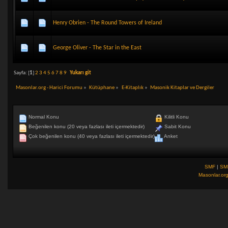
Henry Obrien - The Round Towers of Ireland
George Oliver - The Star in the East
Sayfa: [
1
]
2
3
4
5
6
7
8
9
Yukarı git
Masonlar.org - Harici Forumu
»
Kütüphane
»
E-Kitaplık
»
Masonik Kitaplar ve Dergiler
Normal Konu
Kilitli Konu
Beğenilen konu (20 veya fazlası ileti içermektedir)
Sabit Konu
Çok beğenilen konu (40 veya fazlası ileti içermektedir)
Anket
SMF
|
SM
Masonlar.or