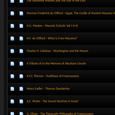
The Johannite Masons and The Star in the East
Norman Frederick de Clifford - Egypt, The Cradle of Ancient Masonry Vol
A.G. Mackey - Masonic Eclectic Vol I-II-III
N.F. de Clifford - What is Free-Masonry?
Charles H. Callahan - Washington and the Mason
A Tribute of to the Memory of Abraham Lincoln
A.T.C. Pierson - Traditions of Freemasonry
Henry Sadler - Thomas Dunckerley
A.E. Waite - The Secret Doctrine in Israel
G. Oliver - The Theocratic Philosophy of Freemasonry