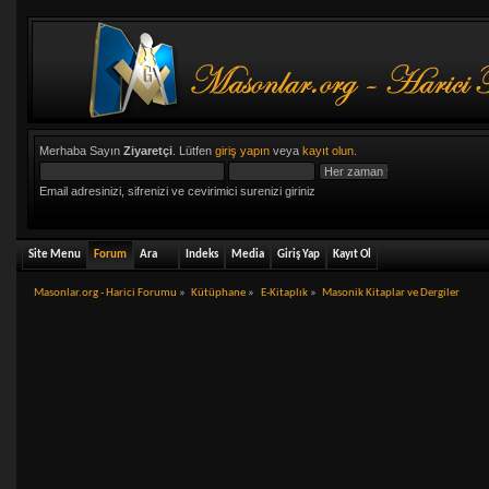
Merhaba Sayın
Ziyaretçi
. Lütfen
giriş yapın
veya
kayıt olun
.
Email adresinizi, sifrenizi ve cevirimici surenizi giriniz
Site Menu
Forum
Ara
Indeks
Media
Giriş Yap
Kayıt Ol
Masonlar.org - Harici Forumu
»
Kütüphane
»
E-Kitaplık
»
Masonik Kitaplar ve Dergiler