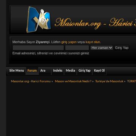
Merhaba Sayın
Ziyaretçi
. Lütfen
giriş yapın
veya
kayıt olun
.
Email adresinizi, sifrenizi ve cevirimici surenizi giriniz
Site Menu
Forum
Ara
Indeks
Media
Giriş Yap
Kayıt Ol
Masonlar.org - Harici Forumu
»
Mason ve Masonluk Nedir?
»
Turkiye`de Masonluk
»
TÜRKİ