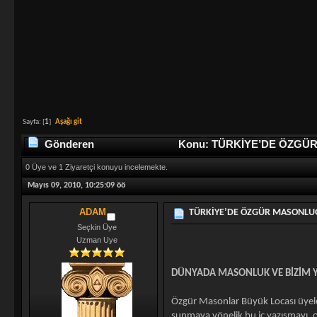
Sayfa: [
1
]
Aşağı git
Gönderen
Konu: TÜRKİYE’DE ÖZGÜR M
0 Üye ve 1 Ziyaretçi konuyu incelemekte.
Mayıs 09, 2010, 10:25:09 öö
ADAM
TÜRKİYE’DE ÖZGÜR MASONLUĞUN
Seçkin Üye
Uzman Uye
DÜNYADA MASONLUK VE BİZİM Y
Özgür Masonlar Büyük Locası üyeler
sunmaya yönelik bu iç yazışmayı, 