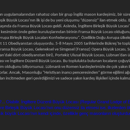
’nın uygulamalarından rahatsız olan bir grup İngiliz mason kardeşimiz, bir sür
leşik Büyük Locası’nın ilk işi de bu yeni oluşumu “düzensiz” ilan etmek oldu. 
başında da Fransa Büyük Locası geldi. Aslında, İngiltere Birleşik Büyük Locası’
siminin önde gelen kuruluşlarından birinin Fransa Büyük Locası olduğunu 
vrupa Birleşik Büyük Locaları Konfederasyonu”. Özellikle Doğu Avrupa ülke
güt 11 Obediyanstan oluşuyordu. 5-8 Mayıs 2005 tarihlerinde Bükreş’te t
: Fransa Büyük Locası, Geleneksel ve Simgesel (Fransız) Opera Büyük Locası, 
an’daki dört obediyanstan biri), Portekiz Ulusal Büyük Locası, Lübnan’dan 
 ve İngiltere Düzenli Büyük Locası. Bu toplulukta bulunan locaların çoğuyla y
tişim olduğunu biliyorsunuz. Lübnanlı ve Romen kardeşlerimizle de çok yakın ili
yorlar. Ancak, Masonluğu “Hıristiyan inancı penceresinden” görme eğilimi ağı
ı incitmeden geri çevirdiğimizi ve sadece yakın kardeş ilişkileri içinde kalmay
... Olabilir. İngiltere Düzenli Büyük Locası (Regular Grand Lodge of E
ltere Birleşik Büyük Locası’nın onu düzensiz ila etmesi ise, ilkelerden 
eşik büyük Locası’nın kendi içinde, özellikle genç masonların oluşturd