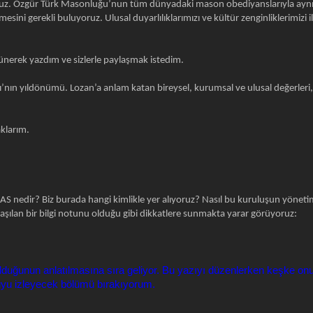
oruz. Özgür Türk Masonluğu’nun tüm dünyadaki mason obediyanslarıyla aynı
ni gerekli buluyoruz. Ulusal duyarlılıklarımızı ve kültür zenginliklerimiz
şünerek yazdım ve sizlerle paylaşmak istedim.
’nın yıldönümü. Lozan’a anlam katan bireysel, kurumsal ve ulusal değerle
aklarım.
AS nedir? Biz burada hangi kimlikle yer alıyoruz? Nasıl bu kuruluşun yönetim
laşılan bir bilgi notunu olduğu gibi dikkatlere sunmakta yarar görüyoruz:
uğunun anlatılmasına sıra geliyor. Bu yazıyı düzenlerken keşke on
uyu izleyecek bölümü bırakıyorum.