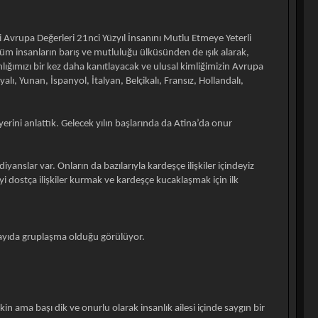
 Avrupa Değerleri 21nci Yüzyıl İnsanını Mutlu Etmeye Yeterli
 tüm insanların barış ve mutluluğu ülküsünden de ışık alarak,
lığımızı bir kez daha kanıtlayacak ve ulusal kimliğimizin Avrupa
, Yunan, İspanyol, İtalyan, Belçikalı, Fransız, Hollandalı,
rini anlattık. Gelecek yılın başlarında da Atina’da onur
nslar var. Onların da bazılarıyla kardeşçe ilişkiler içindeyiz
 dostça ilişkiler kurmak ve kardeşçe kucaklaşmak için ilk
sayıda gruplaşma olduğu görülüyor.
tkin ama başı dik ve onurlu olarak insanlık ailesi içinde saygın bir