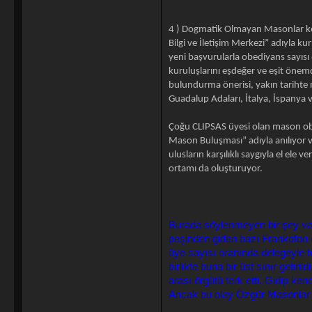
4 ) Dogmatik Olmayan Masonlar ke
Bilgi ve İletişim Merkezi” adıyla k
yeni başvurularla obediyans sayıs
kuruluşlarını eşdeğer ve eşit önemd
bulundurma önerisi, yakın tarihte 
Guadalup Adaları, İtalya, İspanya 
Çoğu CLIPSAS üyesi olan mason obe
Mason Buluşması” adıyla anılıyor v
ulusların karşılıklı saygıyla el el
ortamı da oluşturuyor.
Burada söylenmeyen bir şey va
peşinden giden bazı Frankofon 
üye sayısı oranında delegeyle te
birlikte buna bir üst sınır geti
arası örgütü terk etti. Gidip ken
Ancak bu olay Özgür Masonlar 