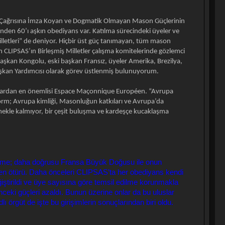
g Çağrısına İmza Koyan ve Dogmatik Olmayan Mason Güçlerinin
rinden 60’ı aşkın obediyans var. Katılma sürecindeki üyeler ve
letleri” de deniyor. Hiçbir üst güç tanımayan, tüm mason
lan CLIPSAS’ın Birleşmiş Milletler çalışma komitelerinde gözlemci
aşkan Kongolu, eski başkan Fransız, üyeler Amerika, Brezilya,
Başkan Yardımcısı olarak görev üstlenmiş bulunuyorum.
unlardan en önemlisi Espace Maçonnique Européen. “Avrupa
form; Avrupa kimliği, Masonluğun katkıları ve Avrupa’da
irmekle kalmıyor, bir çeşit buluşma ve kardeşçe kucaklaşma
nme; daha doğrusu Fransa Büyük Doğusu ile onun
en ötürü. Daha önceleri CLIPSAS’ta her obediyans kendi
ğiştirildi ve üye sayısına göre temsil edilme korunmakla
önceki güçleri azaldı. Bunun üzerine onlar da bu uluslar
ı örgüt de işte bu girişimlerin sonuçlarından biri oldu.