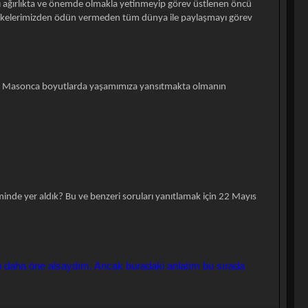
 ağırlıkta ve önemde olmakla yetinmeyip görev üstlenen öncü
i ilkelerimizden ödün vermeden tüm dünya ile paylaşmayı görev
ri, Masonca boyutlarda yaşamımıza yansıtmakta olmanın
inde yer aldık? Bu ve benzeri soruları yanıtlamak için 22 Mayıs
u daha öne alsaydım. Ancak buradaki anlatım bu sırada