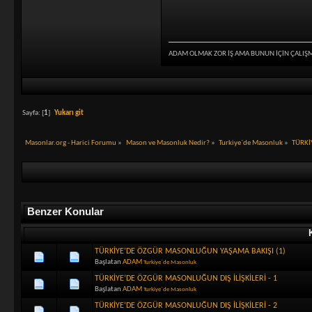
ADAM OLMAK ZOR İŞ AMA BUNUN İÇİN ÇALIŞ
Sayfa: [
1
]
Yukarı git
Masonlar.org - Harici Forumu
»
Mason ve Masonluk Nedir?
»
Turkiye`de Masonluk
»
TÜRKİ
Benzer Konular
TÜRKİYE’DE ÖZGÜR MASONLUĞUN YAŞAMA BAKIŞI (1)
Başlatan
ADAM
Turkiye`de Masonluk
TÜRKİYE’DE ÖZGÜR MASONLUĞUN DIŞ İLİŞKİLERİ - 1
Başlatan
ADAM
Turkiye`de Masonluk
TÜRKİYE’DE ÖZGÜR MASONLUĞUN DIŞ İLİŞKİLERİ - 2