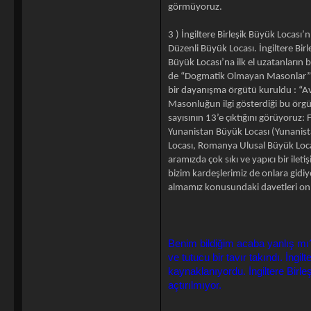
görmüyoruz.
3 ) İngiltere Birleşik Büyük Locası
Düzenli Büyük Locası. İngiltere Bir
Büyük Locası’na ilk el uzatanların 
de “Dogmatik Olmayan Masonlar” ke
bir dayanışma örgütü kuruldu : “A
Masonluğun ilgi gösterdiği bu ör
sayısının 13’e çıktığını görüyoruz
Yunanistan Büyük Locası (Yunanist
Locası, Romanya Ulusal Büyük Locası
aramızda çok sıkı ve yapıcı bir ile
bizim kardeşlerimiz de onlara gidi
almamız konusundaki davetleri onlar
Benim bildiğim acaba yanlış mı?
ve tutucu bir tavır takındı. İngi
kaynaklanıyordu. İngiltere Birl
açtırılmıyor.