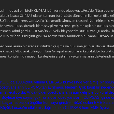
siminde asıl birliktelik CLIPSAS bünyesinde oluşuyor. 1961’de “Strasbour
urularak kısaca CLIPSAS olarak tanınan bu örgütte dünyanın ileri gelen ülkele
ı 80’i bulmak üzere. CLIPSAS’a “Dogmatik Olmayan Masonluğun Birleşmiş Mil
e sayan, ulusal duyarlılıklara saygılı ve evrensel gelişime açık bir kuruluş o
resmen kabul gördü. CLIPSAS’ın 9 üyelik bir yönetim kurulu var. Şu andaki b
ve Türkiye’den. Bildiğiniz gibi, 14 Mayıs 2005 tarihinden bu yana CLIPSAS 
diyanslarının bir arada kurdukları çalışma ve buluşma grupları da var. B
e kısaca EME olarak biliniyor. Tüm Avrupalı masonların katılabildiği bu plat
e vermesi konularında mason kardeşlerin araştırma ve çalışmalarını değerlend
r… O da 1999-2000 yılında CLIPSAS bünyesinde yer almış bir bölü
obediyansların CLIPSAS’tan ayrılması. Neden? Çok basit bir nedend
msil ediliyordu. Ancak diğer obediyansların ağır gelişiyle bu kural de
rildi. Böylece üye sayısı çok fazla olan obediyansların CLIPSAS içinde 
di başlarına başka örgütler kurmaya giriştiler. Sözü edilen EME kısa adl
Büyük Locası’nı etkilemiş değil; o hem CLIPSAS hem EME üyesi.