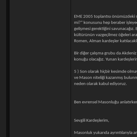
EME 2005 toplantısı önümüzdeki son
mi?” konusunu hep beraber işleyeceğ
gelişmesi gerektiğini savunacağız. 
kültürünün vazgeçilmez öğeleri aras
Romen, Alman kardeşler katılacakla
Bir diğer çalışma grubu da Akdeniz
konuğu olacağız. Yunan kardeşlerim
5 ) Son olarak hiçbir kesimde olmay
ve Mason niteliği kazanmış bulunma
neden olarak kabul ediyoruz.
Ben evrensel Masonluğu anlatırken
Sevgili Kardeşlerim,
Masonluk yukarıda ayrıntılarıyla anla