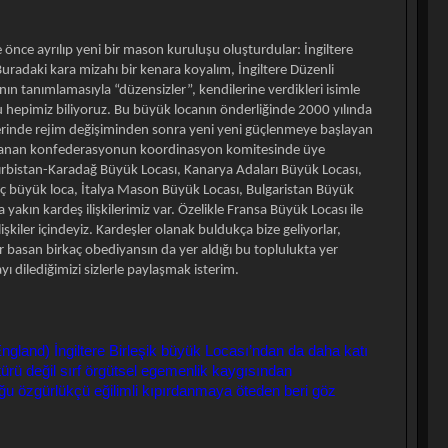
e önce ayrılıp yeni bir mason kuruluşu oluşturdular: İngiltere
Buradaki kara mizahı bir kenara koyalım, İngiltere Düzenli
nın tanımlamasıyla “düzensizler”, kendilerine verdikleri isimle
hepimiz biliyoruz. Bu büyük locanın önderliğinde 2000 yılında
lerinde rejim değişiminden sonra yeni yeni güçlenmeye başlayan
oplanan konfederasyonun koordinasyon komitesinde üye
Sırbistan-Karadağ Büyük Locası, Kanarya Adaları Büyük Locası,
üç büyük loca, İtalya Mason Büyük Locası, Bulgaristan Büyük
akın kardeş ilişkilerimiz var. Özelikle Fransa Büyük Locası ile
şkiler içindeyiz. Kardeşler olanak buldukça bize geliyorlar,
r basan birkaç obediyansın da yer aldığı bu toplulukta yer
ı dilediğimizi sizlerle paylaşmak isterim.
ngland) İngiltere Birleşik büyük Locası’ndan da daha katı
ötürü değil sırf örgütsel egemenlik kaygısından
uğu özgürlükçü eğilimli kıpırdanmaya öteden beri göz