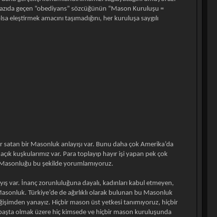
uz. Yazıda geçen “obediyans” sözcüğünün “Mason Kuruluşu =
olsa eleştirmek amacını taşımadığını, her kuruluşa saygılı
ler satan bir Masonluk anlayışı var. Bunu daha çok Amerika’da
k kuşkularımız var. Para toplayıp hayır işi yapan pek çok
iz Masonluğu bu şekilde yorumlamıyoruz.
ayış var. İnanç zorunluluğuna dayalı, kadınları kabul etmeyen,
Masonluk. Türkiye’de de ağırlıklı olarak bulunan bu Masonluk
 değişimden yanayız. Hiçbir mason üst yetkesi tanımıyoruz, hiçbir
 başta olmak üzere hiç kimsede ve hiçbir mason kuruluşunda