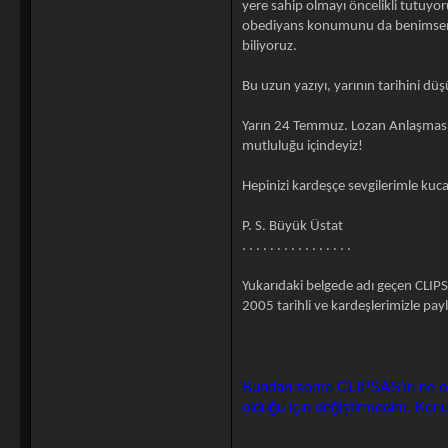
yere sahip olmayı öncelikli tutuy
obediyans konumunu da benimsemesi
biliyoruz.
Bu uzun yazıyı, yarının tarihini dü
Yarın 24 Temmuz. Lozan Anlaşması
mutluluğu içindeyiz!
Hepinizi kardeşçe sevgilerimle kuc
P. S. Büyük Üstat
. . . . . . . . . . . . . . . .
Yukarıdaki belgede adı geçen CLIPS
2005 tarihli ve kardeşlerimizle pay
Bundan sonra CLIPSAS’ın ne old
olduğu için değiştirmedim. Kon