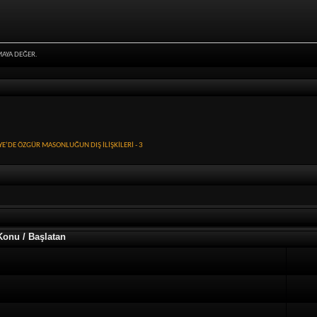
MAYA DEĞER.
YE’DE ÖZGÜR MASONLUĞUN DIŞ İLİŞKİLERİ - 3
Konu / Başlatan