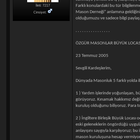
Farklı konulardaki bu tür bilgilen
İleti: 7217
Mason Derneği” anlamına geldiğini l
Cinsiyet:
olduğumuzu ve sadece bilgi paylaş
. . . . . . . . . . . . . . . .
ÖZGÜR MASONLAR BÜYÜK LOCASI İ
23 Temmuz 2005
Sevgili Kardeşlerim,
Dünyada Masonluk 5 farklı yolda il
1 ) Yardım işlerinde yoğunlaşan, b
görüyoruz. Kınamak hakkımız değil
kuruluş olduğunu biliyoruz. Para 
2 ) İngiltere Birleşik Büyük Locası
eski geleneklerin öngördüğü uygula
anlayışını saygıyla karşılıyoruz; b
mason kuruluşuna hesap vermiyoruz