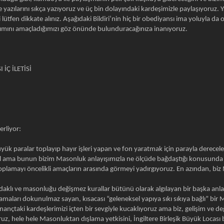
me yazılarını sıkça yazıyoruz ve üç bin dolayındaki kardeşimizle paylaşıyor
ütfen dikkate alınız. Aşağıdaki Bildiri’nin hiç bir obediyansı ima yoluyla da 
ımını amaçladığımızı göz önünde bulunduracağınıza inanıyoruz.
Ç İLETİSİ
erliyor:
üyük paralar toplayıp hayır işleri yapan ve fon yaratmak için parayla derece
 ama bunun bizim Masonluk anlayışımızla ne ölçüde bağdaştığı konusunda açı
toplamayı öncelikli amaçların arasında görmeyi yadırgıyoruz. En azından, b
 odaklı ve masonluğu değişmez kurallar bütünü olarak algılayan bir başka anl
maları dokunulmaz sayan, kısacası “geleneksel yapıya sıkı sıkıya bağlı” bir 
u inançtaki kardeşlerimizi içten bir sevgiyle kucaklıyoruz ama biz, gelişim ve
, hele hele Masonluktan dışlama yetkisini, İngiltere Birleşik Büyük Locası