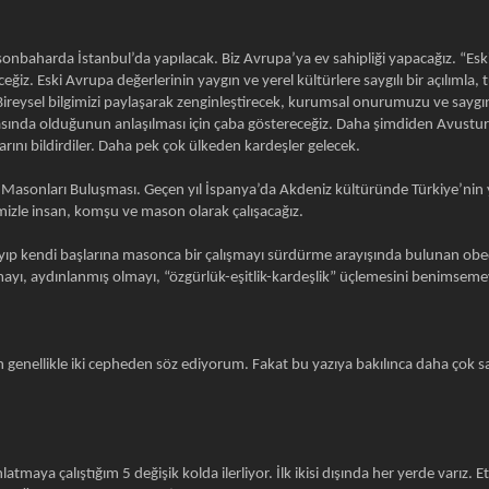
baharda İstanbul’da yapılacak. Biz Avrupa’ya ev sahipliği yapacağız. “Eski
iz. Eski Avrupa değerlerinin yaygın ve yerel kültürlere saygılı bir açılımla,
Bireysel bilgimizi paylaşarak zenginleştirecek, kurumsal onurumuzu ve saygın
ında olduğunun anlaşılması için çaba göstereceğiz. Daha şimdiden Avusturyalı
rını bildirdiler. Daha pek çok ülkeden kardeşler gelecek.
 Masonları Buluşması. Geçen yıl İspanya’da Akdeniz kültüründe Türkiye’nin ye
izle insan, komşu ve mason olarak çalışacağız.
ıp kendi başlarına masonca bir çalışmayı sürdürme arayışında bulunan obediya
yı, aydınlanmış olmayı, “özgürlük-eşitlik-kardeşlik” üçlemesini benimsemeyi
 genellikle iki cepheden söz ediyorum. Fakat bu yazıya bakılınca daha çok 
tmaya çalıştığım 5 değişik kolda ilerliyor. İlk ikisi dışında her yerde varız. E