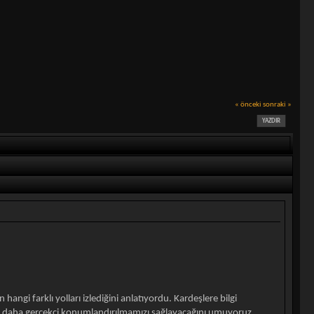
« önceki
sonraki »
YAZDIR
i farklı yolları izlediğini anlatıyordu. Kardeşlere bilgi
m daha gerçekçi konumlandırılmamızı sağlayacağını umuyoruz.