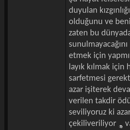
duyulan kızgınlığ
olduğunu ve beni
zaten bu dünyada
sunulmayacağını
etmek için yapmı
layık kılmak içi
sarfetmesi gerek
azar işiterek de
verilen takdir öd
seviliyoruz ki az
çekiliveriliyor
v