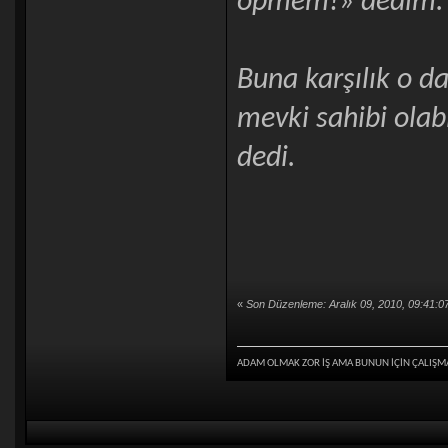
öpmem!» dedim.
Buna karşılık o d
mevki sahibi ola
dedi.
«
Son Düzenleme: Aralık 09, 2010, 09:41:
ADAM OLMAK ZOR İŞ AMA BUNUN İÇİN ÇALIŞM