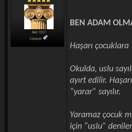
BEN ADAM OL
İleti: 7217
Cinsiyet:
Haşarı çocuklara 
Okulda, uslu sayıl
ayırt edilir. Haşa
“yarar” sayılır.
Yaramaz çocuk mut
için “uslu” deni