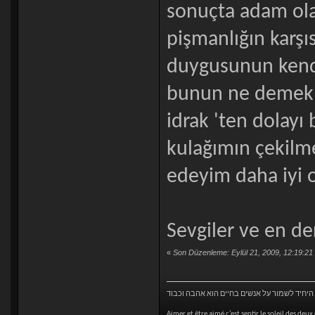
sonuçta adam ol
pişmanlığın karşı
duygusunun kendi
bunun ne demek 
idrak 'ten dolay
kulağımın çekilm
edeyim daha iyi o
Sevgiler ve en de
«
Son Düzenleme: Eylül 21, 2009, 12:19:21 
היחיד לשמור על אנשים בחיים הוא אהבה וכבוד
Aimer et être aimé c’est sentir le soleil des deux