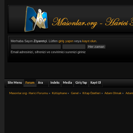
Merhaba Sayın
Ziyaretçi
. Lütfen
giriş yapın
veya
kayıt olun
.
Email adresinizi, sifrenizi ve cevirimici surenizi giriniz
Site Menu
Forum
Ara
Indeks
Media
Giriş Yap
Kayıt Ol
Masonlar.org - Harici Forumu
»
Kütüphane
»
Genel
»
Kitap Özetleri
»
Adam Olmak
»
Adam