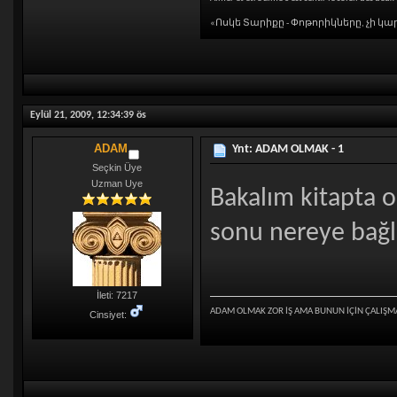
«Ոսկե Տարիքը - Փոթորիկները, չի կա
Eylül 21, 2009, 12:34:39 ös
ADAM
Ynt: ADAM OLMAK - 1
Seçkin Üye
Uzman Uye
Bakalım kitapta 
sonu nereye bağla
İleti: 7217
ADAM OLMAK ZOR İŞ AMA BUNUN İÇİN ÇALIŞM
Cinsiyet: