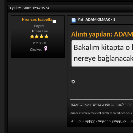
Eylül 21, 2009, 12:47:15 ös
Prenses Isabella
Ynt: ADAM OLMAK - 1
Seyirci
Uzman Uye
Alıntı yapılan: ADAM 
İleti: 3630
Bakalım kitapta o
Cinsiyet:
nereye bağlanacak 
היחיד לשמור על אנשים בחיים הוא אהבה וכבוד
Aimer et être aimé c’est sentir le soleil des deux
«Ոսկե Տարիքը - Փոթորիկները, չի կա