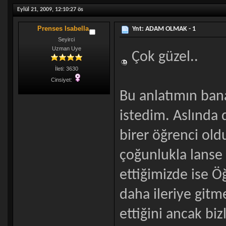
Eylül 21, 2009, 12:10:27 ös
Prenses Isabella
Ynt: ADAM OLMAK - 1
Seyirci
Uzman Uye
Çok güzel..
İleti: 3630
Cinsiyet:
Bu anlatımın ban
istedim. Aslında
birer öğrenci ol
çoğunlukla lanse 
ettiğimizde ise 
daha ileriye gitme
ettiğini ancak biz