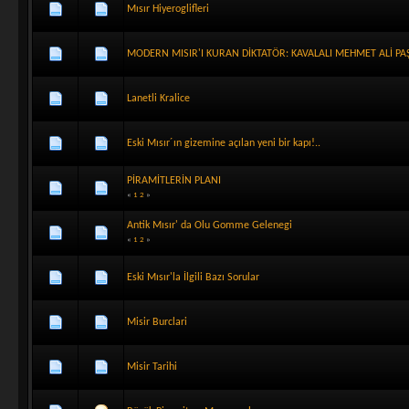
Mısır Hiyeroglifleri
MODERN MISIR'I KURAN DİKTATÖR: KAVALALI MEHMET ALİ PA
Lanetli Kralice
Eski Mısır´ın gizemine açılan yeni bir kapı!..
PİRAMİTLERİN PLANI
«
1
2
»
Antik Mısır' da Olu Gomme Gelenegi
«
1
2
»
Eski Mısır'la İlgili Bazı Sorular
Misir Burclari
Misir Tarihi