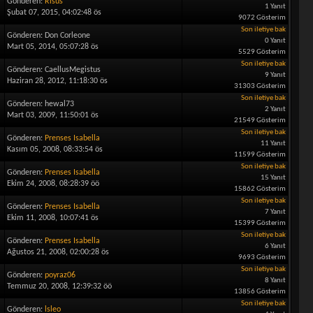
Gönderen:
Risus
1 Yanıt
Şubat 07, 2015, 04:02:48 ös
9072 Gösterim
Son iletiye bak
Gönderen: Don Corleone
0 Yanıt
Mart 05, 2014, 05:07:28 ös
5529 Gösterim
Son iletiye bak
Gönderen: CaellusMegistus
9 Yanıt
Haziran 28, 2012, 11:18:30 ös
31303 Gösterim
Son iletiye bak
Gönderen: hewal73
2 Yanıt
Mart 03, 2009, 11:50:01 ös
21549 Gösterim
Son iletiye bak
Gönderen:
Prenses Isabella
11 Yanıt
Kasım 05, 2008, 08:33:54 ös
11599 Gösterim
Son iletiye bak
Gönderen:
Prenses Isabella
15 Yanıt
Ekim 24, 2008, 08:28:39 öö
15862 Gösterim
Son iletiye bak
Gönderen:
Prenses Isabella
7 Yanıt
Ekim 11, 2008, 10:07:41 ös
15399 Gösterim
Son iletiye bak
Gönderen:
Prenses Isabella
6 Yanıt
Ağustos 21, 2008, 02:00:28 ös
9693 Gösterim
Son iletiye bak
Gönderen:
poyraz06
8 Yanıt
Temmuz 20, 2008, 12:39:32 öö
13856 Gösterim
Son iletiye bak
Gönderen:
lsleo