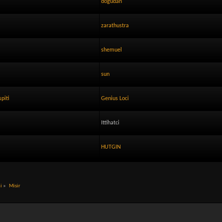
dogudan
zarathustra
shemuel
sun
spiti
Genius Loci
Ittihatci
HUTGIN
hi
»
Misir