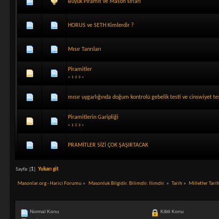
Büyük Piramit ve Mason sırları
HORUS ve SETH Kimlerdir ?
Mısır Tanrıları
Piramitler
«
1
2
3
»
mısır uygarlığında doğum kontrolü gebelik testi ve cinswiyet te
Piramitlerin Garipliği
«
1
2
3
»
PRAMİTLER SİZİ ÇOK ŞAŞIRTACAK
Sayfa: [
1
]
Yukarı git
Masonlar.org - Harici Forumu
»
Masonluk Bilgidir. Bilimdir. Ilimdir.
»
Tarih
»
Milletler Tari
Normal Konu
Kilitli Konu