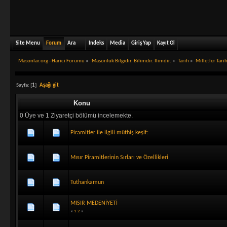
Site Menu
Forum
Ara
Indeks
Media
Giriş Yap
Kayıt Ol
Masonlar.org - Harici Forumu
»
Masonluk Bilgidir. Bilimdir. Ilimdir.
»
Tarih
»
Milletler Tari
Sayfa: [
1
]
Aşağı git
Konu
0 Üye ve 1 Ziyaretçi bölümü incelemekte.
Piramitler ile ilgili müthiş keşif:
Mısır Piramitlerinin Sırları ve Özellikleri
Tuthankamun
MISIR MEDENİYETİ
«
1
2
»