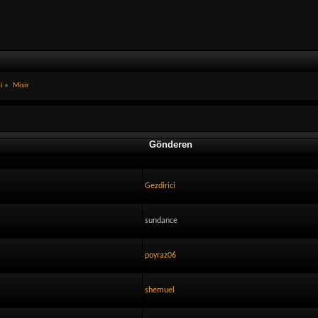
hi
»
Misir
Gönderen
Gezdirici
sundance
poyraz06
shemuel