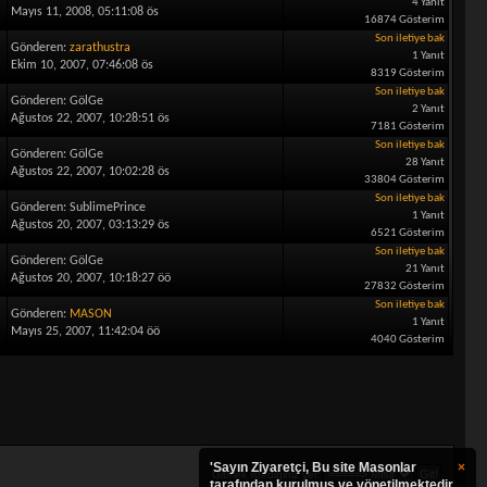
4 Yanıt
Mayıs 11, 2008, 05:11:08 ös
16874 Gösterim
Son iletiye bak
Gönderen:
zarathustra
1 Yanıt
Ekim 10, 2007, 07:46:08 ös
8319 Gösterim
Son iletiye bak
Gönderen: GölGe
2 Yanıt
Ağustos 22, 2007, 10:28:51 ös
7181 Gösterim
Son iletiye bak
Gönderen: GölGe
28 Yanıt
Ağustos 22, 2007, 10:02:28 ös
33804 Gösterim
Son iletiye bak
Gönderen: SublimePrince
1 Yanıt
Ağustos 20, 2007, 03:13:29 ös
6521 Gösterim
Son iletiye bak
Gönderen: GölGe
21 Yanıt
Ağustos 20, 2007, 10:18:27 öö
27832 Gösterim
Son iletiye bak
Gönderen:
MASON
1 Yanıt
Mayıs 25, 2007, 11:42:04 öö
4040 Gösterim
'Sayın Ziyaretçi, Bu site Masonlar
×
Gitmek istediğiniz yer:
tarafından kurulmuş ve yönetilmektedir.