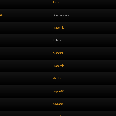
Risus
ŞA
Don Corleone
Fraternis
Ittihatci
MASON
Fraternis
Veritas
poyraz06
poyraz06