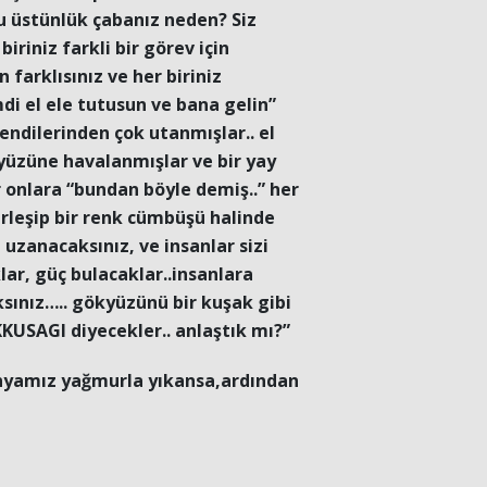
u üstünlük çabanız neden? Siz
iriniz farkli bir görev için
n farklısınız ve her biriniz
di el ele tutusun ve bana gelin”
ndilerinden çok utanmışlar.. el
kyüzüne havalanmışlar ve bir yay
r onlara “bundan böyle demiş..” her
rleşip bir renk cümbüşü halinde
zanacaksınız, ve insanlar sizi
ar, güç bulacaklar..insanlara
ksınız….. gökyüzünü bir kuşak gibi
KUSAGI diyecekler.. anlaştık mı?”
yamız yağmurla yıkansa,ardından