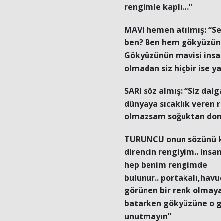
rengimle kaplı…”
MAVI hemen atılmış: “Se
ben? Ben hem gökyüzünü
Gökyüzünün mavisi insan
olmadan siz hiçbir ise y
SARI söz almış: “Siz dal
dünyaya sıcaklık veren 
olmazsam soğuktan dona
TURUNCU onun sözünü ke
direncin rengiyim.. insa
hep benim rengimde
bulunur.. portakalı,havu
görünen bir renk olmay
batarken gökyüzüne o g
unutmayın”