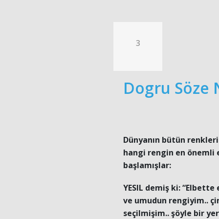
3
Dogru Söze 
Dünyanın bütün renkleri 
hangi rengin en önemli 
başlamışlar:
YESIL demiş ki: “Elbette
ve umudun rengiyim.. çim
seçilmişim.. şöyle bir y