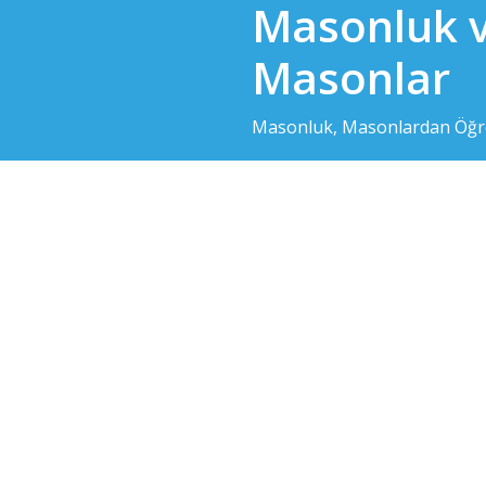
Masonluk 
Skip
to
Masonlar
content
Masonluk, Masonlardan Öğre