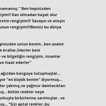
anamamış: ” Ben hepinizden
iyim!! Kan olmadan hayat olur
retin rengiyim!!! Savaşın ve ateşin
kunun rengiyim!!!Bensiz bu dünya
inizden ustun benim.. ben asalet
 krallar,liderler beni
 ve bilgeliğin rengiyim, insanlar
ve itaat ederler”
r ağızdan kavgaya tutuşmuşlar…
akıyor “en büyük benim” diyormuş…
kler çakmış,ve yağmur damlacıkları
ş… bütün renkler neye
orkuyla birbirlerine sarılmışlar.. ve
… “Sizi aptal renkler..bu