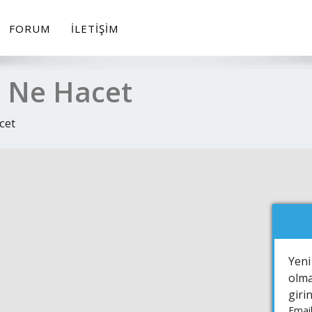
FORUM
İLETIŞIM
 Ne Hacet
cet
Yeni
olma
giri
Email