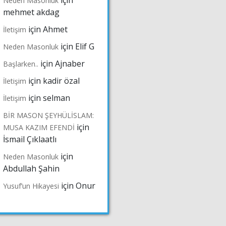
için
Neden Masonluk
mehmet akdag
için
Ahmet
İletişim
için
Elif G
Neden Masonluk
için
Ajnaber
Başlarken..
için
kadir özal
İletişim
için
selman
İletişim
BİR MASON ŞEYHÜLİSLAM:
için
MUSA KAZIM EFENDİ
İsmail Çıklaatlı
için
Neden Masonluk
Abdullah Şahin
için
Onur
Yusuf’un Hikayesi