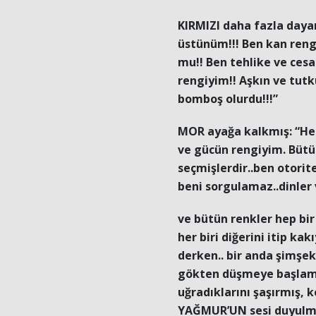
KIRMIZI daha fazla day
üstünüm!!! Ben kan reng
mu!! Ben tehlike ve cesa
rengiyim!! Aşkın ve tut
bomboş olurdu!!!”
MOR ayağa kalkmış: “Hep
ve gücün rengiyim. Bütün
seçmişlerdir..ben otorite
beni sorgulamaz..dinler 
ve bütün renkler hep bi
her biri diğerini itip k
derken.. bir anda şimşe
gökten düşmeye başlamı
uğradıklarını şaşırmış, k
YAĞMUR’UN sesi duyulmuş