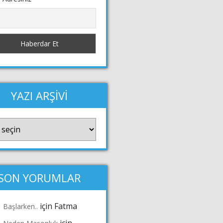
YAZI ARŞİVİ
Vİ
SON YORUMLAR
için
Fatma
Başlarken..