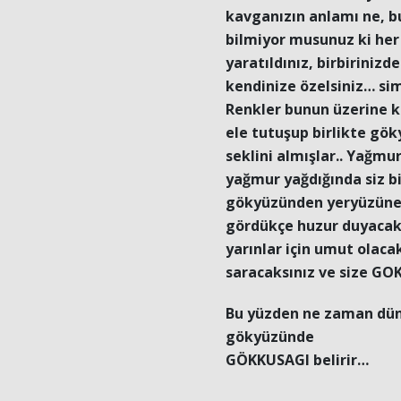
kavganızın anlamı ne, b
bilmiyor musunuz ki her b
yaratıldınız, birbirinizde
kendinize özelsiniz… sim
Renkler bunun üzerine ke
ele tutuşup birlikte gö
seklini almışlar.. Yağmu
yağmur yağdığında siz bi
gökyüzünden yeryüzüne u
gördükçe huzur duyacakl
yarınlar için umut olaca
saracaksınız ve size GOK
Bu yüzden ne zaman dün
gökyüzünde
GÖKKUSAGI belirir…