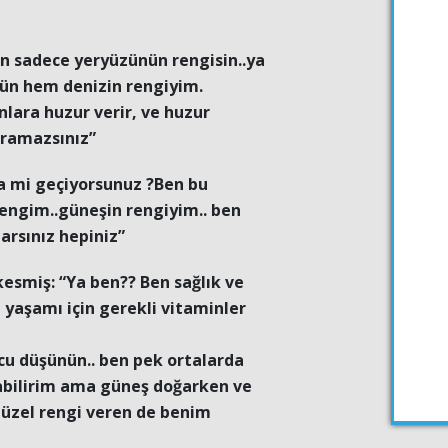
n sadece yeryüzünün rengisin..ya
n hem denizin rengiyim.
lara huzur verir, ve huzur
aramazsınız”
ga mi geçiyorsunuz ?Ben bu
rengim..güneşin rengiyim.. ben
rsınız hepiniz”
smiş: “Ya ben?? Ben sağlık ve
n yaşamı için gerekli vitaminler
cu düşünün.. ben pek ortalarda
abilirim ama güneş doğarken ve
üzel rengi veren de benim