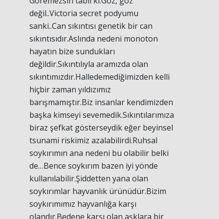
Göremezsin tabii ki.Göz, göz
değil..Victoria secret podyumu
sanki..Can sıkıntısı genetik bir can
sıkıntısıdır.Aslında nedeni monoton
hayatın bize sundukları
değildir.Sıkıntılıyla aramızda olan
sıkıntımızdır.Halledemediğimizden kelli
hiçbir zaman yıldızımız
barışmamıştır.Biz insanlar kendimizden
başka kimseyi sevemedik.Sıkıntılarımıza
biraz şefkat gösterseydik eğer beyinsel
tsunami riskimiz azalabilirdi.Ruhsal
soykırımın ana nedeni bu olabilir belki
de…Bence soykırım bazen iyi yönde
kullanılabilir.Şiddetten yana olan
soykırımlar hayvanlık ürünüdür.Bizim
soykırımımız hayvanlığa karşı
olandır.Bedene karşı olan aşklara bir