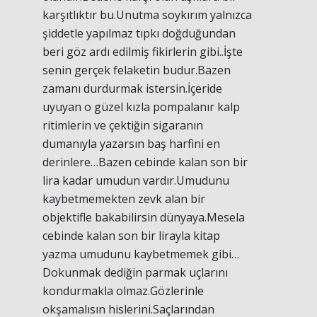
karşıtlıktır bu.Unutma soykırım yalnızca
şiddetle yapılmaz tıpkı doğduğundan
beri göz ardı edilmiş fikirlerin gibi..İşte
senin gerçek felaketin budur.Bazen
zamanı durdurmak istersin.İçeride
uyuyan o güzel kızla pompalanır kalp
ritimlerin ve çektiğin sigaranın
dumanıyla yazarsın baş harfini en
derinlere…Bazen cebinde kalan son bir
lira kadar umudun vardır.Umudunu
kaybetmemekten zevk alan bir
objektifle bakabilirsin dünyaya.Mesela
cebinde kalan son bir lirayla kitap
yazma umudunu kaybetmemek gibi…
Dokunmak dediğin parmak uçlarını
kondurmakla olmaz.Gözlerinle
okşamalısın hislerini.Saçlarından