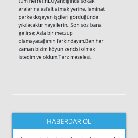
tüm nefretini..Uyandığında sokak
aralarına asfalt atmak yerine, laminat
parke döşeyen işçileri gördüğünde
yıkılacaktır hayallerin…Son söz bana
gelirse; Asla bir meczup
olamayacağımın farkındayım.Ben her
zaman bizim köyün zencisi olmak
istedim ve oldum.Tarz meselesi…
HABERDAR OL