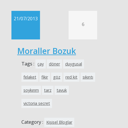
21/07/2013
6
Moraller Bozuk
Tags :
çay
döner
duygusal
felaket
fikir
göz
red kit
sıkıntı
soykırım
tarz
tavuk
victoria secret
Category :
Kişisel Bloglar