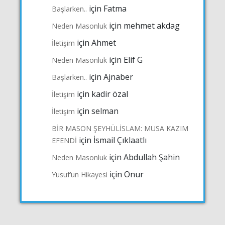
için
Fatma
Başlarken..
için
mehmet akdag
Neden Masonluk
için
Ahmet
İletişim
için
Elif G
Neden Masonluk
için
Ajnaber
Başlarken..
için
kadir özal
İletişim
için
selman
İletişim
BİR MASON ŞEYHÜLİSLAM: MUSA KAZIM
için
İsmail Çıklaatlı
EFENDİ
için
Abdullah Şahin
Neden Masonluk
için
Onur
Yusuf’un Hikayesi