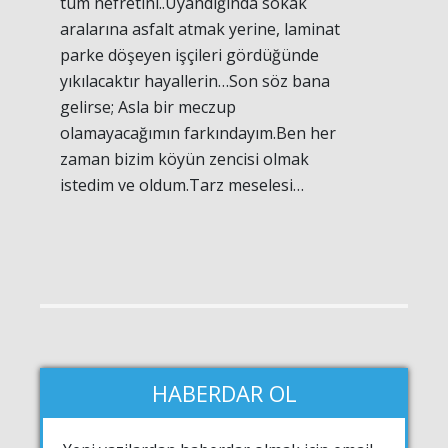
tüm nefretini..Uyandığında sokak
aralarına asfalt atmak yerine, laminat
parke döşeyen işçileri gördüğünde
yıkılacaktır hayallerin…Son söz bana
gelirse; Asla bir meczup
olamayacağımın farkındayım.Ben her
zaman bizim köyün zencisi olmak
istedim ve oldum.Tarz meselesi…
HABERDAR OL