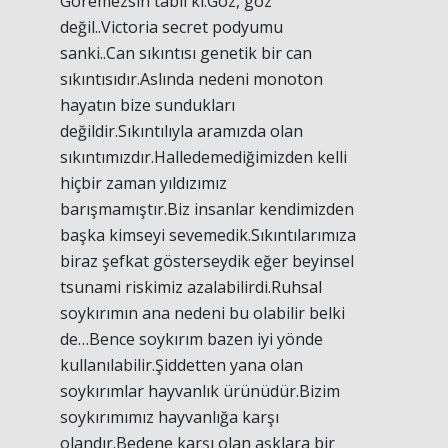
Göremezsin tabii ki.Göz, göz
değil..Victoria secret podyumu
sanki..Can sıkıntısı genetik bir can
sıkıntısıdır.Aslında nedeni monoton
hayatın bize sundukları
değildir.Sıkıntılıyla aramızda olan
sıkıntımızdır.Halledemediğimizden kelli
hiçbir zaman yıldızımız
barışmamıştır.Biz insanlar kendimizden
başka kimseyi sevemedik.Sıkıntılarımıza
biraz şefkat gösterseydik eğer beyinsel
tsunami riskimiz azalabilirdi.Ruhsal
soykırımın ana nedeni bu olabilir belki
de…Bence soykırım bazen iyi yönde
kullanılabilir.Şiddetten yana olan
soykırımlar hayvanlık ürünüdür.Bizim
soykırımımız hayvanlığa karşı
olandır.Bedene karşı olan aşklara bir