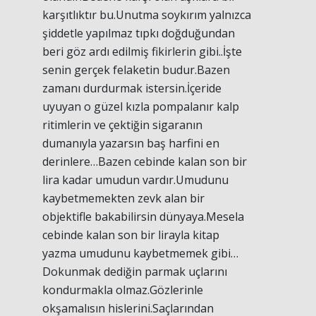
karşıtlıktır bu.Unutma soykırım yalnızca
şiddetle yapılmaz tıpkı doğduğundan
beri göz ardı edilmiş fikirlerin gibi..İşte
senin gerçek felaketin budur.Bazen
zamanı durdurmak istersin.İçeride
uyuyan o güzel kızla pompalanır kalp
ritimlerin ve çektiğin sigaranın
dumanıyla yazarsın baş harfini en
derinlere…Bazen cebinde kalan son bir
lira kadar umudun vardır.Umudunu
kaybetmemekten zevk alan bir
objektifle bakabilirsin dünyaya.Mesela
cebinde kalan son bir lirayla kitap
yazma umudunu kaybetmemek gibi…
Dokunmak dediğin parmak uçlarını
kondurmakla olmaz.Gözlerinle
okşamalısın hislerini.Saçlarından