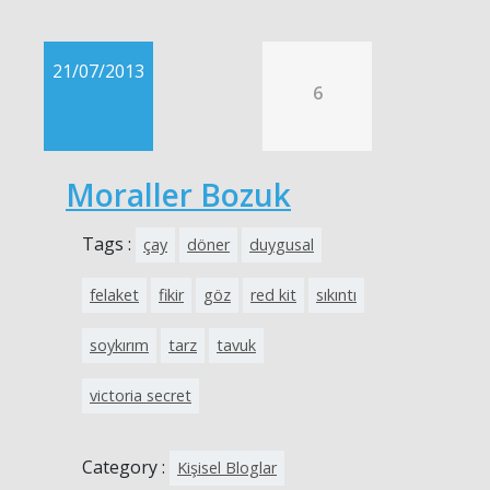
21/07/2013
6
Moraller Bozuk
Tags :
çay
döner
duygusal
felaket
fikir
göz
red kit
sıkıntı
soykırım
tarz
tavuk
victoria secret
Category :
Kişisel Bloglar