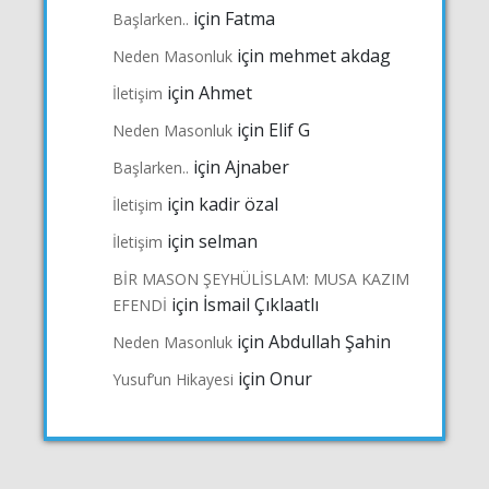
için
Fatma
Başlarken..
için
mehmet akdag
Neden Masonluk
için
Ahmet
İletişim
için
Elif G
Neden Masonluk
için
Ajnaber
Başlarken..
için
kadir özal
İletişim
için
selman
İletişim
BİR MASON ŞEYHÜLİSLAM: MUSA KAZIM
için
İsmail Çıklaatlı
EFENDİ
için
Abdullah Şahin
Neden Masonluk
için
Onur
Yusuf’un Hikayesi