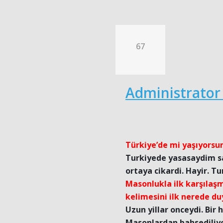
67
Administrator
Türkiye’de mi yaşıyorsu
Turkiyede yasasaydim s
ortaya cikardi. Hayir. 
Masonlukla ilk karşılaşm
kelimesini ilk nerede d
Uzun yillar onceydi. Bir
Masonlardan bahsediliyor