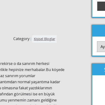
Category :
Kişisel Bloglar
YAZI
ARŞİ
rekirse o da sanırım herkesi
elikle hepinize merhabalar.Bu köşede
maz sanırım yorumlar
şantımdan normal yaşantıma kadar
 olmasına fakat yazdıklarımın
afından görülmesi ise en büyük
umu yenmemin zamanı geldiğine