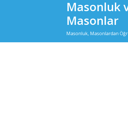
Masonluk 
Skip
to
Masonlar
content
Masonluk, Masonlardan Öğre