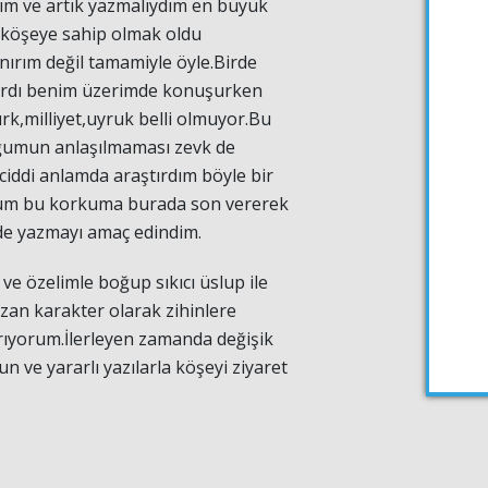
ım ve artık yazmalıydım en büyük
 köşeye sahip olmak oldu
anırım değil tamamiyle öyle.Birde
vardı benim üzerimde konuşurken
ırk,milliyet,uyruk belli olmuyor.Bu
uğumun anlaşılmaması zevk de
ciddi anlamda araştırdım böyle bir
um bu korkuma burada son vererek
mde yazmayı amaç edindim.
t ve özelimle boğup sıkıcı üslup ile
azan karakter olarak zihinlere
rıyorum.İlerleyen zamanda değişik
n ve yararlı yazılarla köşeyi ziyaret