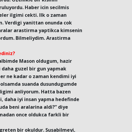
uluyordu. Haber icin secilmis
ler ilgimi cekti. Ilk o zaman
 Verdigi yanittan onunda cok
nralar arastirma yaptikca kimsenin
ordum. Bilmeliydim. Arastirma
diniz?
kalbimde Mason oldugum, hazir
i daha guzel bir gun yapmak
Her ne kadar o zaman kendimi iyi
or olsamda suanda dusundugumde
adigimi anliyorum. Hatta bazen
i, daha iyi insan yapma hedefinde
uda beni aralarina aldi?” diye
adan once oldukca farkli bir
ogreten bir okuldur. Susabilmeyi,