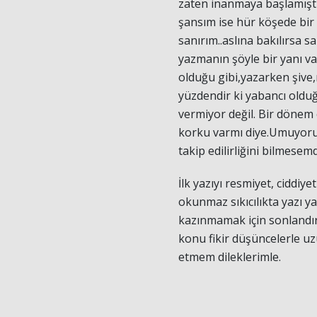
zaten inanmaya başlamışt
şansım ise hür köşede bir
sanırım..aslına bakılırsa s
yazmanın şöyle bir yanı 
olduğu gibi,yazarken şive,
yüzdendir ki yabancı old
vermiyor değil. Bir dönem 
korku varmı diye.Umuyor
takip edilirliğini bilmese
İlk yazıyı resmiyet, ciddiye
okunmaz sıkıcılıkta yazı y
kazınmamak için sonlandı
konu fikir düşüncelerle uzu
etmem dileklerimle.