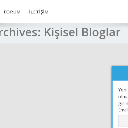
FORUM
İLETIŞIM
rchives:
Kişisel Bloglar
Yeni
olma
giri
Email