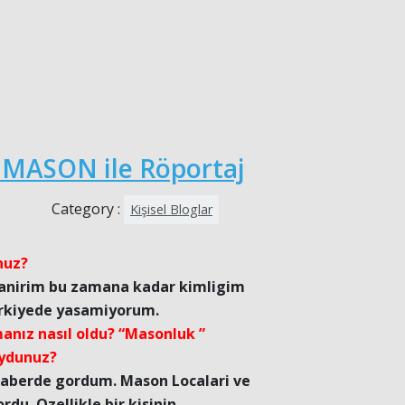
 MASON ile Röportaj
Category :
Kişisel Bloglar
nuz?
anirim bu zamana kadar kimligim
Turkiyede yasamiyorum.
anız nasıl oldu? “Masonluk ”
uydunuz?
 haberde gordum. Mason Localari ve
du. Ozellikle bir kisinin