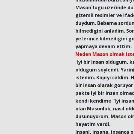
Mason`lugu uzerinde dur
gizemli resimler ve ifade
duydum. Babama sordum.
bilmedigini anladim. So
yeterince bilmedigini g
yapmaya devam ettim.
Neden Mason olmak iste
Iyi bir insan oldugum, 
oldugum soylendi. Yarin
istedim. Kapiyi caldim. 
bir insan olarak goruy
pekte iyi bir insan olm
kendi kendime “Iyi insan
olan Masonluk, nasil old
dusunuyorum. Mason olm
hayatim vardi.
Insani, insana, insanca 