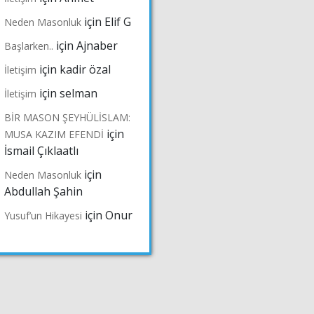
için
Elif G
Neden Masonluk
için
Ajnaber
Başlarken..
için
kadir özal
İletişim
için
selman
İletişim
BİR MASON ŞEYHÜLİSLAM:
için
MUSA KAZIM EFENDİ
İsmail Çıklaatlı
için
Neden Masonluk
Abdullah Şahin
için
Onur
Yusuf’un Hikayesi