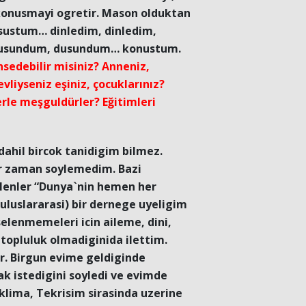
onusmayi ogretir. Mason olduktan
sustum… dinledim, dinledim,
dusundum, dusundum… konustum.
hsedebilir misiniz? Anneniz,
evliyseniz eşiniz, çocuklarınız?
lerle meşguldürler? Eğitimleri
hil bircok tanidigim bilmez.
r zaman soylemedim. Bazi
bilenler “Dunya`nin hemen her
(uluslararasi) bir dernege uyeligim
iselenmemeleri icin aileme, dini,
r topluluk olmadiginida ilettim.
dir. Birgun evime geldiginde
k istedigini soyledi ve evimde
klima, Tekrisim sirasinda uzerine