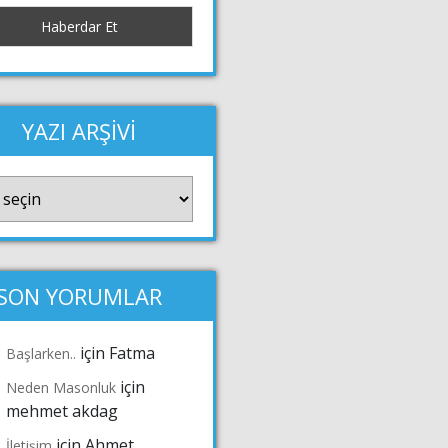
YAZI ARŞİVİ
Vİ
SON YORUMLAR
için
Fatma
Başlarken..
için
Neden Masonluk
mehmet akdag
için
Ahmet
İletişim