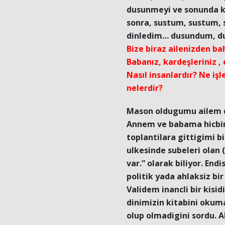
dusunmeyi ve sonunda k
sonra, sustum, sustum, 
dinledim… dusundum, 
Bize biraz ailenizden ba
Babanız, kardeşleriniz , 
Nasıl insanlardır? Ne iş
nelerdir?
Mason oldugumu ailem da
Annem ve babama hicbi
toplantilara gittigimi 
ulkesinde subeleri olan 
var.” olarak biliyor. End
politik yada ahlaksiz bi
Validem inancli bir kisi
dinimizin kitabini okuma
olup olmadigini sordu. A