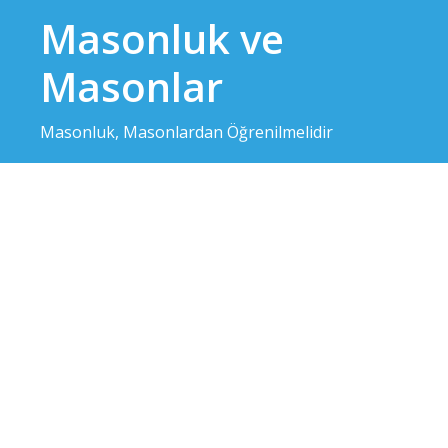
Skip
Masonluk ve
to
content
Masonlar
Masonluk, Masonlardan Öğrenilmelidir