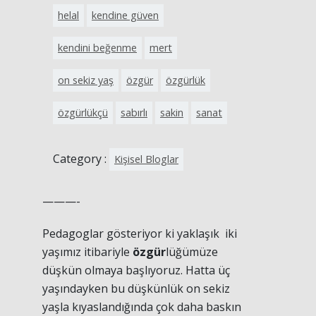
helal
kendine güven
kendini beğenme
mert
on sekiz yaş
özgür
özgürlük
özgürlükçü
sabırlı
sakin
sanat
Category :
Kişisel Bloglar
———-
Pedagoglar gösteriyor ki yaklaşık iki
yaşımız itibariyle
özgür
lüğümüze
düşkün olmaya başlıyoruz. Hatta üç
yaşındayken bu düşkünlük on sekiz
yaşla kıyaslandığında çok daha baskın