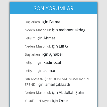
SON YORUMLAR
için
Fatma
Başlarken..
için
mehmet akdag
Neden Masonluk
için
Ahmet
İletişim
için
Elif G
Neden Masonluk
için
Ajnaber
Başlarken..
için
kadir özal
İletişim
için
selman
İletişim
BİR MASON ŞEYHÜLİSLAM: MUSA KAZIM
için
İsmail Çıklaatlı
EFENDİ
için
Abdullah Şahin
Neden Masonluk
için
Onur
Yusuf’un Hikayesi