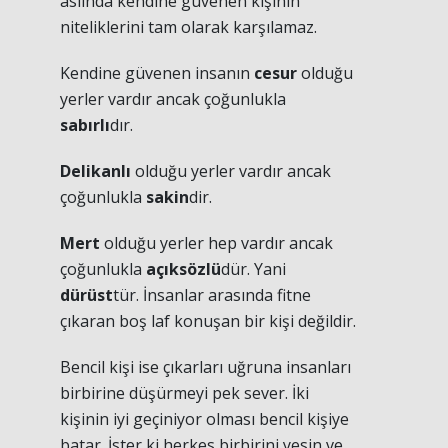
aslında kendine güvenen kişinin
niteliklerini tam olarak karşılamaz.
Kendine güvenen insanın
cesur
olduğu
yerler vardır ancak çoğunlukla
sabırlı
dır.
Delikanlı
olduğu yerler vardır ancak
çoğunlukla
sakin
dir.
Mert
olduğu yerler hep vardır ancak
çoğunlukla
açıksözlü
dür. Yani
dürüst
tür. İnsanlar arasında fitne
çıkaran boş laf konuşan bir kişi değildir.
Bencil kişi ise çıkarları uğruna insanları
birbirine düşürmeyi pek sever. İki
kişinin iyi geçiniyor olması bencil kişiye
batar. İster ki herkes birbirini yesin ve