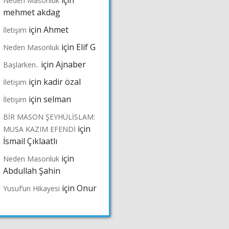
için
Neden Masonluk
mehmet akdag
için
Ahmet
İletişim
için
Elif G
Neden Masonluk
için
Ajnaber
Başlarken..
için
kadir özal
İletişim
için
selman
İletişim
BİR MASON ŞEYHÜLİSLAM:
için
MUSA KAZIM EFENDİ
İsmail Çıklaatlı
için
Neden Masonluk
Abdullah Şahin
için
Onur
Yusuf’un Hikayesi