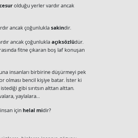
cesur
olduğu yerler vardır ancak
ardır ancak çoğunlukla
sakin
dir.
ardır ancak çoğunlukla
açıksözlü
dür.
arasında fitne çıkaran boş laf konuşan
ğruna insanları birbirine düşürmeyi pek
yor olması bencil kişiye batar. İster ki
stediği gibi sırıtsın alttan alttan.
ovalara, yaylalara…
insan için
helal mi
dir?