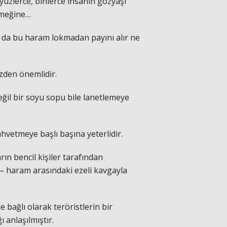
zlerce, binlerce insanın gözyaşı
kmeğine…
ı da bu haram lokmadan payını alır ne
üzden önemlidir.
ğil bir soyu sopu bile lanetlemeye
hvetmeye başlı başına yeterlidir.
ın bencil kişiler tarafından
 – haram arasındaki ezeli kavgayla
e bağlı olarak teröristlerin bir
 anlaşılmıştır.