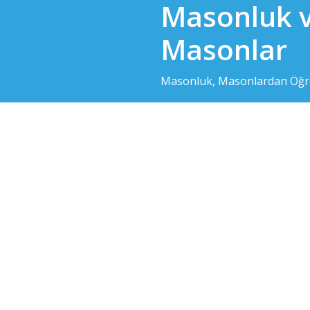
Masonluk 
Skip
to
Masonlar
content
Masonluk, Masonlardan Öğre