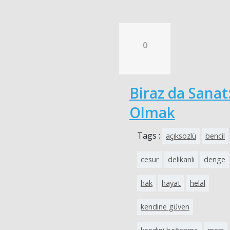
0
Biraz da Sanat
Olmak
Tags :
açıksözlü
bencil
cesur
delikanlı
denge
hak
hayat
helal
kendine güven