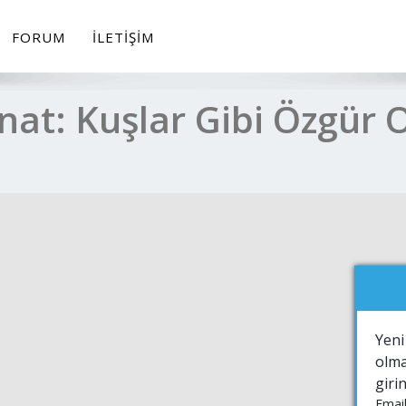
FORUM
İLETIŞIM
anat: Kuşlar Gibi Özgür
Yeni
olma
giri
Email