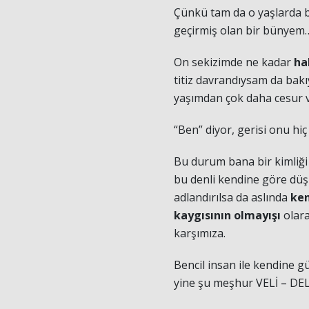
Çünkü tam da o yaşlarda bi
geçirmiş olan bir bünyem
On sekizimde ne kadar
ha
titiz davrandıysam da bak
yaşımdan çok daha cesur v
“Ben” diyor, gerisi onu hiç 
Bu durum bana bir kimliği
bu denli kendine göre düşü
adlandırılsa da aslında
ken
kaygısının olmayışı
olara
karşımıza.
Bencil insan ile kendine g
yine şu meşhur VELİ – DEL