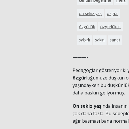
kendini beğenme
mert
on sekiz yaş
özgür
özgürlük
özgürlükçü
sabırlı
sakin
sanat
———-
Pedagoglar gösteriyor ki ya
özgür
lüğümüze düşkün ol
yaşındayken bu düşkünlük 
daha baskın geliyormuş.
On sekiz yaş
ında insanın 
çok daha fazla. Bu sebeple
ağır basması bana normal 