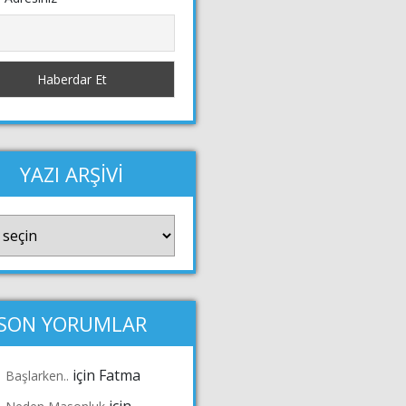
YAZI ARŞİVİ
Vİ
SON YORUMLAR
için
Fatma
Başlarken..