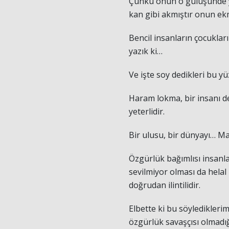
Çünkü onun o gülüşünde yü
kan gibi akmıştır onun e
Bencil insanların çocuklar
yazık ki…
Ve işte soy dedikleri bu y
Haram lokma, bir insanı de
yeterlidir.
Bir ulusu, bir dünyayı… Ma
Özgürlük bağımlısı insanlar
sevilmiyor olması da helal
doğrudan ilintilidir.
Elbette ki bu söylediklerim
özgürlük savaşçısı olmadığı