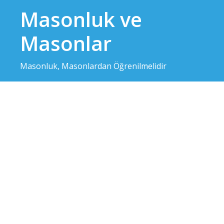
Skip
Masonluk ve
to
content
Masonlar
Masonluk, Masonlardan Öğrenilmelidir