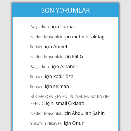
SON YORUMLAR
için
Fatma
Başlarken..
için
mehmet akdag
Neden Masonluk
için
Ahmet
İletişim
için
Elif G
Neden Masonluk
için
Ajnaber
Başlarken..
için
kadir özal
İletişim
için
selman
İletişim
BİR MASON ŞEYHÜLİSLAM: MUSA KAZIM
için
İsmail Çıklaatlı
EFENDİ
için
Abdullah Şahin
Neden Masonluk
için
Onur
Yusuf’un Hikayesi