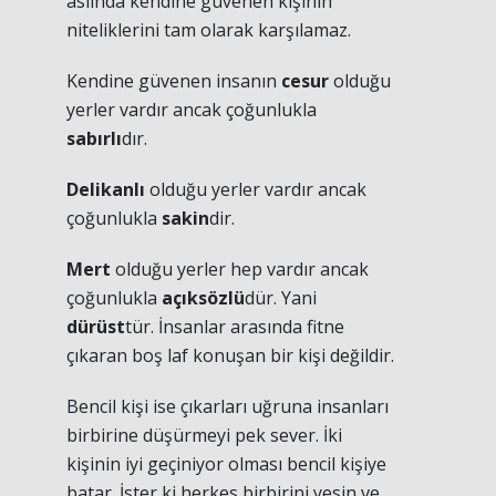
aslında kendine güvenen kişinin
niteliklerini tam olarak karşılamaz.
Kendine güvenen insanın
cesur
olduğu
yerler vardır ancak çoğunlukla
sabırlı
dır.
Delikanlı
olduğu yerler vardır ancak
çoğunlukla
sakin
dir.
Mert
olduğu yerler hep vardır ancak
çoğunlukla
açıksözlü
dür. Yani
dürüst
tür. İnsanlar arasında fitne
çıkaran boş laf konuşan bir kişi değildir.
Bencil kişi ise çıkarları uğruna insanları
birbirine düşürmeyi pek sever. İki
kişinin iyi geçiniyor olması bencil kişiye
batar. İster ki herkes birbirini yesin ve