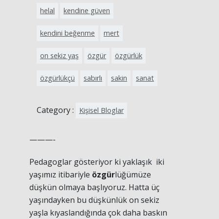
helal
kendine güven
kendini beğenme
mert
on sekiz yaş
özgür
özgürlük
özgürlükçü
sabırlı
sakin
sanat
Category :
Kişisel Bloglar
———-
Pedagoglar gösteriyor ki yaklaşık iki
yaşımız itibariyle
özgür
lüğümüze
düşkün olmaya başlıyoruz. Hatta üç
yaşındayken bu düşkünlük on sekiz
yaşla kıyaslandığında çok daha baskın